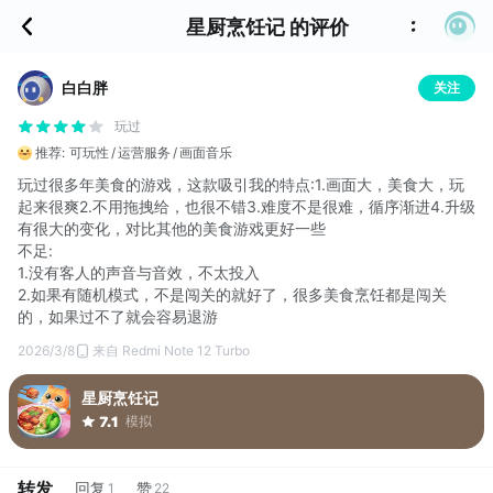
星厨烹饪记 的评价
白白胖
关注
玩过
推荐:
可玩性
运营服务
画面音乐
玩过很多年美食的游戏，这款吸引我的特点:1.画面大，美食大，玩
起来很爽2.不用拖拽给，也很不错3.难度不是很难，循序渐进4.升级
有很大的变化，对比其他的美食游戏更好一些
不足:
1.没有客人的声音与音效，不太投入
2.如果有随机模式，不是闯关的就好了，很多美食烹饪都是闯关
的，如果过不了就会容易退游
2026/3/8
来自 Redmi Note 12 Turbo
星厨烹饪记
模拟
7.1
转发
回复
赞
1
22