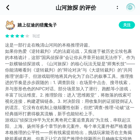
山河旅探 的评价
踏上征途的猎魔兔子
关注
玩过
这是一部行走在晚清山河间的本格推理诗篇。
如果你热爱《逆转裁判》式的法庭论战，又痴迷于被历史尘埃包裹
的本格诡计，这部“国风侦探录”会让你从序章开始就无法停下。作为
一款横轴侦探游戏，《山河旅探》的核心玩法无疑是“师夷长技”——
你能清晰看到《逆转裁判》的“辩论对决”与《大逆转裁判》的“共同
推理”的影子。但游戏聪明地将其内化为了自己的叙事工具。推理推
进的节奏是步步跟随的：1. 调查阶段：在场景中点击、搜寻线索，
并与形形色色的NPC对话。部分场景加入了潜行、跑酷等小游戏，
丰富了玩法维度。2. 推理阶段：进入“思维殿堂”，将散落的线索可
视化连接，构建逻辑链条。3. 对决阶段：用收集到的证据驳倒证人
的谎言。它没有在机制上做颠覆性创新，但把“调查-推理-论破”这一
经典循环打磨得极其流畅，新手也能轻松上手。
游戏以“侦探沈仲平为兄长离奇死亡案追查真凶”为主线，串联起汉
阳、上海、扬州等多个章节的单元案件。每个单元案件都严格遵循
本格推理的公平性——所有线索提前给出，挑战玩家能否在主角揭
晓前看破真相。但真正让它在国产推理中脱颖而出且确确实实惊艳