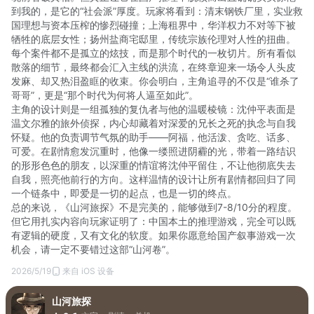
到我的，是它的“社会派”厚度。玩家将看到：清末钢铁厂里，实业救
国理想与资本压榨的惨烈碰撞；上海租界中，华洋权力不对等下被
牺牲的底层女性；扬州盐商宅邸里，传统宗族伦理对人性的扭曲。
每个案件都不是孤立的炫技，而是那个时代的一枚切片。所有看似
散落的细节，最终都会汇入主线的洪流，在终章迎来一场令人头皮
发麻、却又热泪盈眶的收束。你会明白，主角追寻的不仅是“谁杀了
哥哥”，更是“那个时代为何将人逼至如此”。
主角的设计则是一组孤独的复仇者与他的温暖棱镜：沈仲平表面是
温文尔雅的旅外侦探，内心却藏着对深爱的兄长之死的执念与自我
怀疑。他的负责调节气氛的助手——阿福，他活泼、贪吃、话多、
可爱。在剧情愈发沉重时，他像一缕照进阴霾的光，带着一路结识
的形形色色的朋友，以深重的情谊将沈仲平留住，不让他彻底失去
自我，照亮他前行的方向。这样温情的设计让所有剧情都回归了同
一个链条中，即爱是一切的起点，也是一切的终点。
总的来说，《山河旅探》不是完美的，能够做到7-8/10分的程度。
但它用扎实内容向玩家证明了：中国本土的推理游戏，完全可以既
有逻辑的硬度，又有文化的软度。如果你愿意给国产叙事游戏一次
机会，请一定不要错过这部“山河卷”。
2026/5/19
来自 iOS 设备
山河旅探