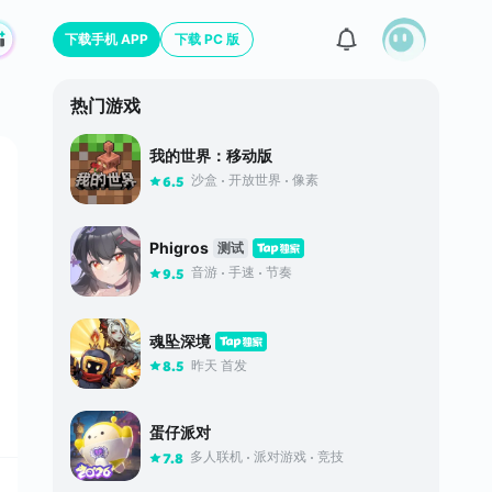
下载手机 APP
下载 PC 版
热门游戏
我的世界：移动版
沙盒
开放世界
像素
6.5
Phigros
测试
音游
手速
节奏
9.5
魂坠深境
昨天 首发
8.5
蛋仔派对
多人联机
派对游戏
竞技
7.8