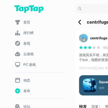
centrifug
首页
排行榜
centrifuge
发现
玩
云游戏
游戏其实不错，画
个bot，地图的资
PC 游戏
2017/10/22
来自 华
动态
Squad
动作
发布
转发
论坛
回复
1