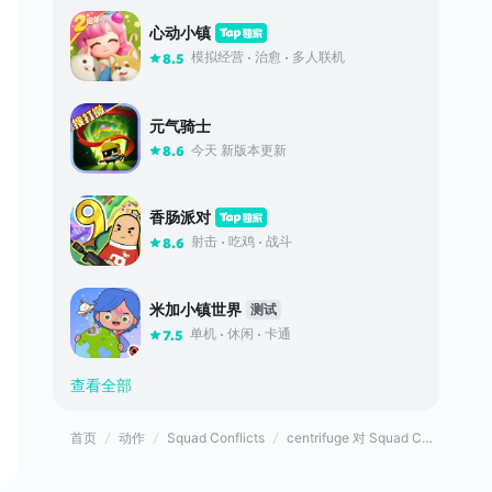
心动小镇
模拟经营
治愈
多人联机
8.5
元气骑士
今天 新版本更新
8.6
香肠派对
射击
吃鸡
战斗
8.6
米加小镇世界
测试
单机
休闲
卡通
7.5
查看全部
首页
动作
Squad Conflicts
centrifuge 对 Squad Conflicts的评价