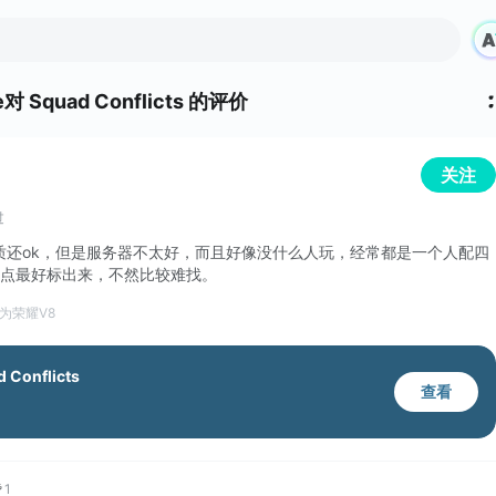
e
对
Squad Conflicts 的评价
关注
过
质还ok，但是服务器不太好，而且好像没什么人玩，经常都是一个人配四
源点最好标出来，不然比较难找。
为荣耀V8
 Conflicts
查看
赞
1