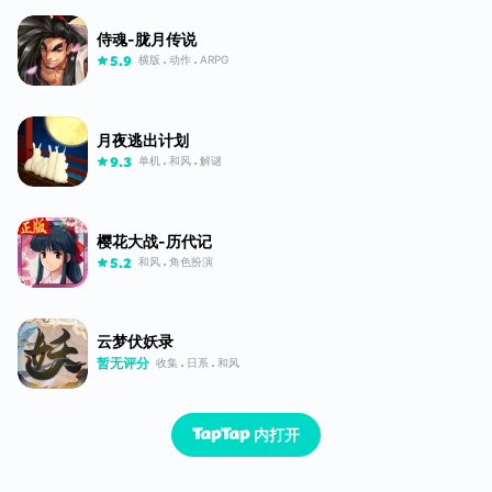
侍魂-胧月传说
横版
动作
ARPG
5.9
月夜逃出计划
单机
和风
解谜
9.3
樱花大战-历代记
和风
角色扮演
5.2
云梦伏妖录
暂无评分
收集
日系
和风
内打开
已经到底了