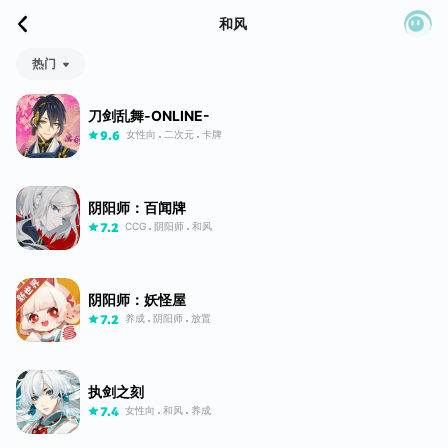
和风
热门
刀剑乱舞-ONLINE-
女性向
二次元
卡牌
9.6
阴阳师：百闻牌
CCG
阴阳师
和风
7.2
阴阳师：妖怪屋
养成
阴阳师
放置
7.2
执剑之刻
女性向
和风
养成
7.4