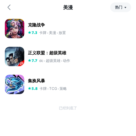
美漫
热门
热
门
克隆战争
最
卡牌
美漫
放置
7.3
新
评
分
正义联盟：超级英雄
dc
超级英雄
动作
7.7
集换风暴
卡牌
TCG
策略
5.8
已经到底了