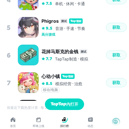
7.5
单机
休闲
卡通
Phigros
测试
5
获取
9.5
音游
手速
节奏
高分游戏
花掉马斯克的金钱
测试
6
获取
7.7
TapTap制造
模拟
心动小镇
7
获取
8.5
模拟经营
治愈
移动/电脑
内打开
小小梦魇
按最近下载热度计算 · 每 20 分钟更新
8
购买
8.6
Steam移植
恐怖
冒险
首页
即将上线
排行榜
动态