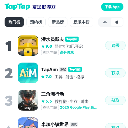
下载 App
热门榜
预约榜
新品榜
新版本榜
动作榜
策
潜水员戴夫
1
购买
限时折扣已开启
9.0
移动/电脑
高分游戏
2
TapAim
测试
获取
7.0
工具
射击
模拟
三角洲行动
3
获取
5.5
搜打撤
生存
射击
移动/电脑
2025 Google Play 最佳多人对战
米加小镇世界
测试
4
获取