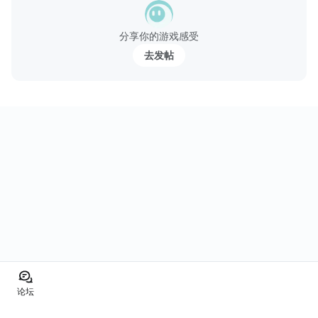
系好安全带
分享你的游戏感受
训练你的忍者学习新的技巧和超级特殊的忍者移动！给他的老师留
去发帖
下深刻的印象并在寻找基拉的路上赚取新的忍者腰带，或从超过70
种独...
论坛