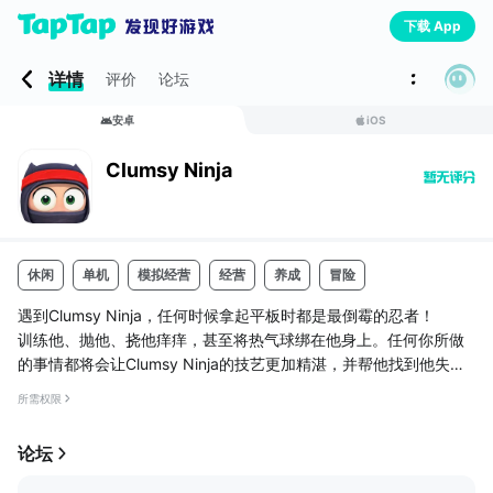
下载 App
详情
评价
论坛
安卓
iOS
Clumsy Ninja
休闲
单机
模拟经营
经营
养成
冒险
遇到Clumsy Ninja，任何时候拿起平板时都是最倒霉的忍者！
训练他、抛他、挠他痒痒，甚至将热气球绑在他身上。任何你所做
的事情都将会让Clumsy Ninja的技艺更加精湛，并帮他找到他失踪
的朋友基拉。
所需权限
Clumsy Ninja是新一代的交互式角色！他有意识、可以感知、能够
论坛
移动，而且每次的反应也是独特的。准备迎接惊喜…哦，请好好照
顾他！