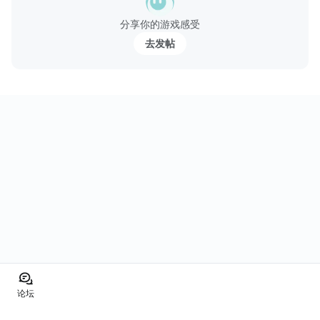
分享你的游戏感受
游戏控制：
*加速向上向前向下与慢下来
去发帖
*按停止停止
*刷卡左，右轮流
...
论坛