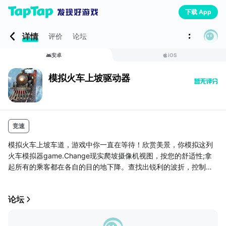
下载 App
详情
评价
论坛
安卓
iOS
模拟火车上坡驱动器
竞速
模拟火车上坡车道，游戏中你一直在等待！欣赏美景，你模拟这列
火车模拟器game.Change现实爬坡摄像机视图，按您的舒适性;拿
起所有的乘客都在各自的目的地下降。查找出锐利的波折，控制你
的爬升速度，安全地处理您的火车。
模拟火车上坡驱动器目前拥有10个独特类型的火车，日/夜模式取决
论坛
于游戏玩法，惊险模拟15个级别和3个主题像山，沙漠和城市的时
间！道奇迎面而来的火车，没有越过限速。您可以赚取XP和水平是
他们全部的熟练司机。