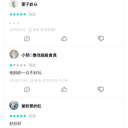
栗子妖🌰
玩过
。。。
2016/9/22
来自 华为荣耀7
小郑 微信超級會員
玩过
他妈的一点不好玩
2016/11/24
来自 华为Y635-TL00
被软禁的红
玩过
好好好