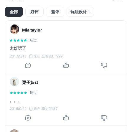
全部
好评
差评
玩法设计
1
Mia taylor
玩过
太好玩了
2017/5/13
来自 至尊宝LT999
栗子妖🌰
玩过
。。。
2016/9/22
来自 华为荣耀7