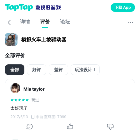
下载 App
详情
评价
论坛
模拟火车上坡驱动器
全部评价
全部
好评
差评
玩法设计
1
Mia taylor
玩过
太好玩了
2017/5/13
来自 至尊宝LT999