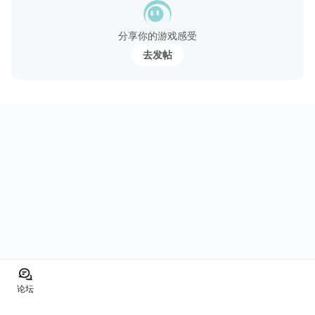
＊待機中の黒雪姫をタッチすると可愛い声で喋りだす！（ボイス
搭載）
分享你的游戏感受
＊黒雪姫の成長と共に物語が...
去发帖
论坛