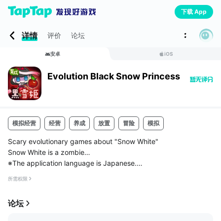
下载 App
详情
评价
论坛
安卓
iOS
Evolution Black Snow Princess
模拟经营
经营
养成
放置
冒险
模拟
Scary evolutionary games about "Snow White"
Snow White is a zombie…
※The application language is Japanese.
～～～ Evolution Black Snow Princess ～～～
所需权限
⇒「黒雪姫」の特徴
论坛
＊育成ゲーム×童話アドベンチャー！
＊童話「白雪姫」を題材とした、"狂気"のホラー育成ゲーム