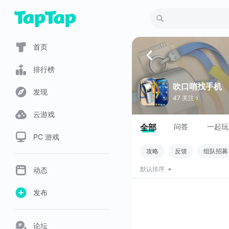
首页
排行榜
吹口哨找手机
发现
47 关注
云游戏
全部
问答
一起玩
PC 游戏
攻略
反馈
组队招募
动态
默认排序
发布
论坛