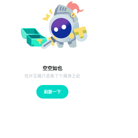
空空如也
也许宝藏只是换了个藏身之处
刷新一下