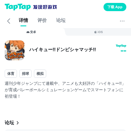
下载 App
详情
评价
论坛
安卓
iOS
ハイキュー!!ドンピシャマッチ!!
--
体育
排球
模拟
週刊少年ジャンプにて連載中、アニメも大好評の「ハイキュー!!」
が育成バレーボールシミュレーションゲームでスマートフォンに
初登場！
ゲーム内で登場する個性豊かなキャラクターを集めて自分だけの
チームを結成!!好きなキャラを育てて、仲間との「絆」と「組み合
わせ」で勝負!!リーグ戦での優勝を目指せ!!
论坛
◎アニメのように動く選手たち◎