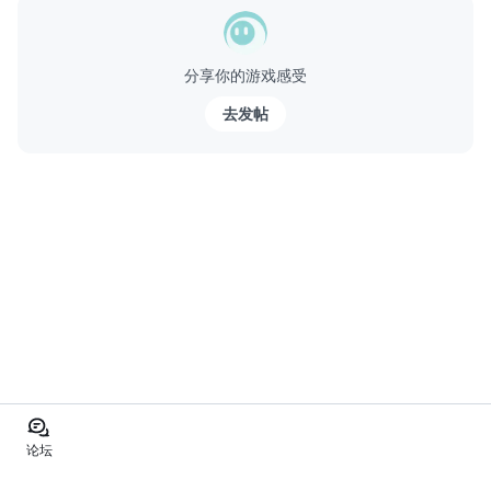
Live2Dでキャラクターをリアルに再現！笑ったり、怒ったり様々
な表情が楽しめる！一部はボイス付きで動くぞ！
分享你的游戏感受
◎好きな選手を育てよう◎
各キャラクターの名場面が記録さ...
去发帖
论坛