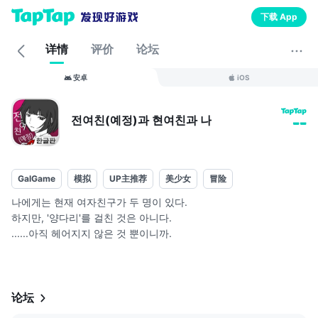
下载 App
详情
评价
论坛
安卓
iOS
전여친(예정)과 현여친과 나
--
GalGame
模拟
UP主推荐
美少女
冒险
나에게는 현재 여자친구가 두 명이 있다.
하지만, '양다리'를 걸친 것은 아니다.
......아직 헤어지지 않은 것 뿐이니까.
여자친구와 둘이서 보내는 평화로운 오후에,
갑자기 울린 인터폰.
그것이 모든 일의 시작이였다.
신감각 노벨×탈출×서스펜스
论坛
당신의 선택으로 3명의 운명이 천국에서 지옥으로...?