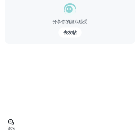
멀티 엔딩 시스템 채용!
★등장인물★
分享你的游戏感受
■주인공
귀찮은 일은 피하고 싶어하는 우유부단한 주인공.
去发帖
■전여친
반년전부터 주인공의 애인이였다. 살...
论坛