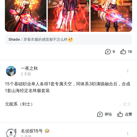
Shade
：
穿着衣服的感觉都不怎么样
9
16
一夜之秋
2 天前
15个基础职业单人各得1套专属天空，同体系3职满级融合后，合成
1套山海经定名终极套装
元能系（剑士）
...
全文
评论
点赞
基础3职业单人专属天空：
刑天→天1深渊骑士套、女夷→天6天光云影套、应龙→天9天羽夜华
名侦探15号
套
3 天前