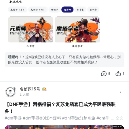
噔噔咚！
：
这b游戏已经没有人上心了，只有官方做礼包做得非常用心，别
的东西没人管的，创作者也嫌流量收益低不想做相关视频了
5
1
名侦探15号
2 天前
【DNF手游】因祸得福？复苏龙鳞套已成为平民最强装
备！
#dnf手游 #dnf手游80版本爆料 #dnf手游幻梦奇旅 #dnf手游时空
... 全文
秘境