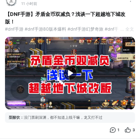
11 小时前
【DNF手游】矛盾金币双减负？浅谈一下超越地下城改
版！
#dnf手游 #dnf手游80版本爆料 #dnf手游幻梦奇旅 #dnf手游80版
... 全文
本爆料
梨酸饮
：
没门票刷深渊，都不知道上线干嘛，龙又打不过
1
3