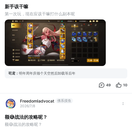
新手该干嘛
第一次玩，现在应该干嘛打什么副本呢
荀鸢
：
明年周年庆领个天空然后卸载等后年
49
10
FreedomIadvocat
佛系摸鱼
2026/7/8
额😅战法的攻略呢？
额😅战法的攻略呢？