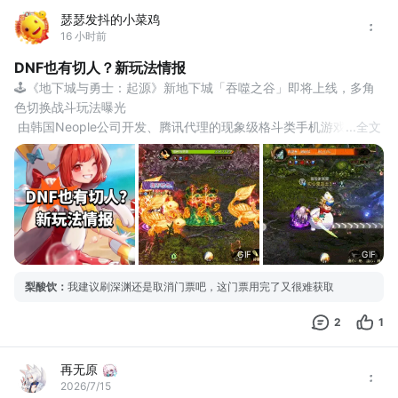
瑟瑟发抖的小菜鸡
16 小时前
DNF也有切人？新玩法情报
🕹《地下城与勇士：起源》新地下城「吞噬之谷」即将上线，多角
色切换战斗玩法曝光
 由韩国Neople公司开发、腾讯代理的现象级格斗类手机游戏《地下
...
全文
城与勇士：起源》于近日发布版本前瞻，带来了有关于全新地下城
「吞噬之谷」的相关情报。 
据了解。该玩法允许带上3个角色进行挑战，并可切换主控角色触发
援护技。能对BOSS造成高额伤害的全新“士气对抗”机制同步上线，
蓄满后可释放特殊技能。 
此外，玩法BOSS具
GIF
GIF
梨酸饮
：
我建议刷深渊还是取消门票吧，这门票用完了又很难获取
2
1
再无原
2026/7/15