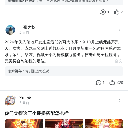
全知全能的阿妮斯
：
没用 再怎么改 不遏制数值膨胀都是没有意义的
建议重构职业体系，设立元能、远武、翎武、玄灵、元灵五大体
系，每个体系设置纯物理、纯魔法、物法混合3个转职，合计15个
1
3
山海经主题转职。更新后玩家已有旧角色自动转化对应新转职，等
级、装备、时装全部保留，技能免费重置，无需重新创建角色练
一夜之秋
级。
2 天前
新增天工锻造台，玩家可打造变形武器、防具与首饰
2026年优先落地开发难度最低的两大体系：9-10月上线元能系刑
天、女夷、应龙三名剑士近战职业；11月更新唯一纯远程体系远武
系，帝江、毕方、祝融全部为枪械核心输出，攻击距离全程拉满，
完美契合纯远程的定位。
...
全文
12月实装装备转天空整套系统，15个基础职业各自拥有专属天空装
似水流年
：
青训那边怎么说
扮，同体系三职业满级后，能融合成烛九阴、英招等山海经命名的
鎏金典藏套装，外观统一收纳进外观仓库，支持局内自动换肤。
1
点赞
翎武、玄灵、
YuLok
5 天前
你们觉得这三个装扮搭配怎么样