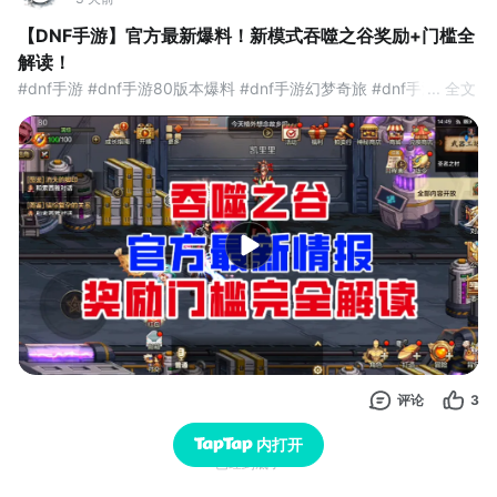
三职融合终极套装：烛九阴套
契合设定：山海钟山主神，执掌阴阳攻防，完美融合刑天物理系强
【DNF手游】官方最新爆料！新模式吞噬之谷奖励+门槛全
攻、女夷法系术法、应龙物法双修的全部能力。
解读！
#dnf手游 #dnf手游80版本爆料 #dnf手游幻梦奇旅 #dnf手游时空
... 全文
远武系（枪手）
秘境
基础3职业单人专属天空：
帝江→天2黑翼苍穹
评论
3
内打开
已经到底了