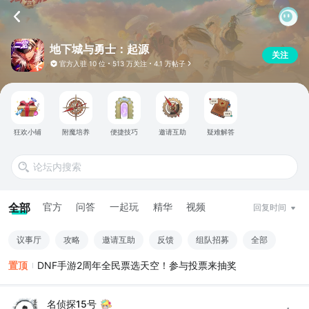
地下城与勇士：起源
关注
官方入驻
10 位
513 万关注
4.1 万帖子
狂欢小铺
附魔培养
便捷技巧
邀请互助
疑难解答
全部
官方
问答
一起玩
精华
视频
回复时间
议事厅
攻略
邀请互助
反馈
组队招募
全部
置顶
DNF手游2周年全民票选天空！参与投票来抽奖
名侦探15号