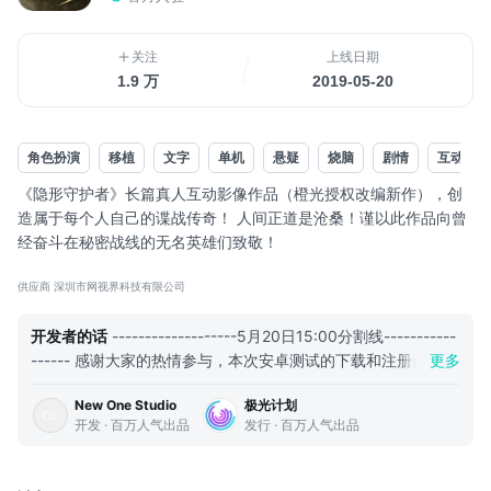
关注
上线日期
1.9 万
2019-05-20
角色扮演
移植
文字
单机
悬疑
烧脑
剧情
互动电影
《隐形守护者》长篇真人互动影像作品（橙光授权改编新作），创
造属于每个人自己的谍战传奇！ 人间正道是沧桑！谨以此作品向曾
经奋斗在秘密战线的无名英雄们致敬！
总有一种理想，值得我们为之守护……你是否曾经幻想在抗战年代，
供应商 深圳市网视界科技有限公司
独自潜伏于多方黑暗势力之中，成为一名隐形守护者，为抗战胜利
奉献青春甚至牺牲生命？
开发者的话
-------------------5月20日15:00分割线-----------
时代、信仰、忠孝、情义、爱恨、恩仇、人性……万象艰险之中，当
------ 感谢大家的热情参与，本次安卓测试的下载和注册已如期
更多
你置身于两难境地之时，究竟该如何选择？乱世谍战，守护初心，
关闭； 没有参与到测试的小伙伴也请不要着急，有一个好消息
看地下英雄如何周旋于各方势力！获取情报，扭转乾坤，你的选择
New One Studio
极光计划
第一时间告诉大家： ----《隐形守护者》安卓版本将于5月24日
诞生百千种生死剧情！...
开发 · 百万人气出品
发行 · 百万人气出品
正式上线！ 感谢各位Taper一直以来的支持和等待，期待相见^_
^ 测试期间如有任何问题反馈请在问卷中提交：
网页链接
欢迎
前往《隐形守护者》正式服进行预约！
网页链接
---------------