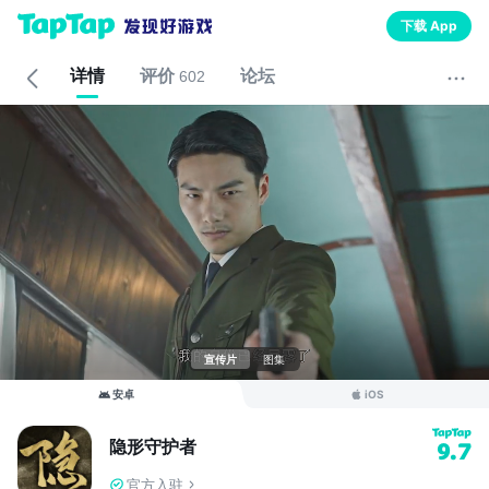
下载 App
详情
评价
论坛
602
宣传片
图集
安卓
iOS
隐形守护者
9.7
官方入驻