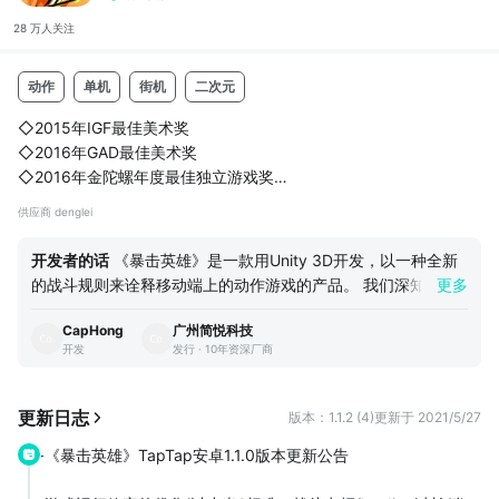
28 万人
关注
动作
单机
街机
二次元
◇2015年IGF最佳美术奖
◇2016年GAD最佳美术奖
◇2016年金陀螺年度最佳独立游戏奖
◇2016年GAD最佳游戏奖提名
供应商 denglei
◇2016年IndiePlay最佳美术奖提名
◇诚意单机大作——PlayStation 4/Xbox one/Steam同步发行中
开发者的话
《暴击英雄》是一款用Unity 3D开发，以一种全新
的战斗规则来诠释移动端上的动作游戏的产品。 我们深知这种
更多
◇这是一款强调热血趣味的策略闯关式独立游戏。
前所未有的创新与尝试可能带来的制作上的困难与市场风险，但
CapHong
广州简悦科技
是我们认为只有全身心的投入与尝试，才能成就伟大的作品。所
◇以“可操作的动画电影”为核心理念，游戏采用日式动漫风格的战
开发
发行 · 10年资深厂商
以，我们全体开发组义无反顾的开始了这一场冒险。 在开发过
斗设计，通过多种漫画动作处理和动画镜头运用的结合，力求展现
程中我们遇到了很多的困难，也曾为这种彻底的“创新”而感到踌
出技能动作的最强的张力感。
躇，我们最终还是一步步的挺了过来。能为TapTap的用户带来
更新日志
版本：1.1.2 (4)
更新于 2021/5/27
一款战斗表现如此热血，战斗体验如此独特的产品，我们感到非
◇在游戏音乐...
·《暴击英雄》TapTap安卓1.1.0版本更新公告
常的开心与自豪。 我们非常期待能得到TapTap这种优质平台上
资深玩家们的反馈，你们的建议与反馈对我们进一步提升游戏品