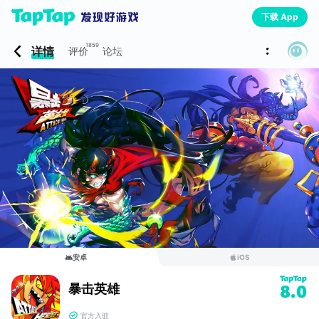
下载 App
1859
详情
评价
论坛
安卓
iOS
暴击英雄
8.0
官方入驻