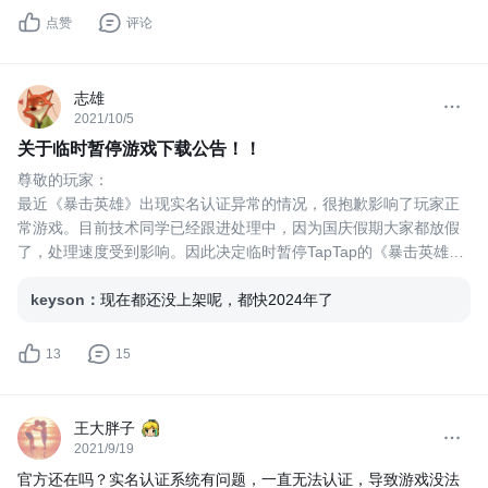
点赞
评论
志雄
2021/10/5
关于临时暂停游戏下载公告！！
尊敬的玩家：
﻿最近《暴击英雄》出现实名认证异常的情况，很抱歉影响了玩家正
常游戏。目前技术同学已经跟进处理中，因为国庆假期大家都放假
了，处理速度受到影响。因此决定临时暂停TapTap的《暴击英雄》
下载入口，待问题处理完毕后重新开启。
﻿很抱歉，由于项目已经开发完结，我们都投入到新的开发工作中，
keyson
：
现在都还没上架呢，都快2024年了
没能及时回复大家。后续我们会定期关注你们的反馈，虽然不能及
时回应，但是有问题我们一定会处理，请相信我们一直
13
15
王大胖子
2021/9/19
官方还在吗？实名认证系统有问题，一直无法认证，导致游戏没法