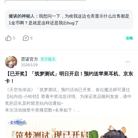
健谈的神秘人
：
我想问一下，为啥我这边仓库显示什么出售都是
1金币啊？是就是这样还是我出bug了
5
6
攻略
霓诺官方
官方版主
2026/1/26
【已开奖】「筑梦测试」明日开启！预约送苹果耳机、京东
卡！
《天空岛传说》「筑梦测试」预约活动已开奖，各位魔法师可通过
【站内信-小铃铛】查看中奖信息详情。为保证奖品顺利发放，请中
奖的店长及时留意站内信通知~
本次活动抽奖中奖楼层数+名单如下：
获奖的玩家请7个工作日以内联系我们官方客服QQ：
3783992909，申请好友备注为“taptap+论坛昵称+论坛id号+《天空
岛传说》「筑梦测试」预约活动”，核对个人信息、中奖信息进行领
奖~