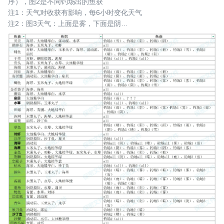
序），图2是不同钓场出的鱼获
注1：天气对收获有影响，每6小时变化天气
注2：图3天气：上面是雾，下面是阴
2、鱼饵来源：
 1.商店（主要）
 2.清理垃圾（草地可能掉落？）
 3.饵料作坊
 4.钓鱼任务（在钓鱼界面右上角，不是委托版里）
 5.钓鱼（图1加粗、图2标红的是鱼饵）
 6.种地（几率极低，掉落大地精华白/绿/蓝/紫/金）
注