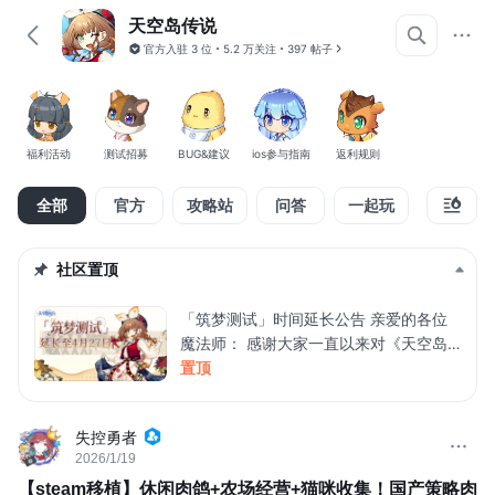
天空岛传说
官方入驻
3 位
5.2 万关注
397 帖子
福利活动
测试招募
BUG&建议
ios参与指南
返利规则
全部
官方
攻略站
问答
一起玩
精华
社区置顶
「筑梦测试」时间延长公告 亲爱的各位
魔法师： 感谢大家一直以来对《天空岛
传说》的关注与支持！自「筑梦测试」开
置顶
启以来，我们收到了大量玩家的反馈和宝
贵建议。为了能收集到更多的反馈、更充
失控勇者
分地优化游戏体验，打磨每一个细节，我
2026/1/19
们决定： 本次「筑梦测试」的结束时
【steam移植】休闲肉鸽+农场经营+猫咪收集！国产策略肉
间，将由原定的2月27日，延长至4月27