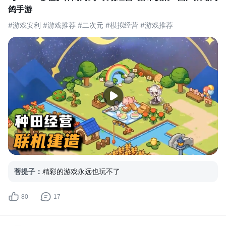
日。 在延长的测试期间，服务器将保持
鸽手游
开放，所有现有数据均会保留。我们也将
#游戏安利 #游戏推荐 #二次元 #模拟经营 #游戏推荐
持续进行版本优化与问题修复，为魔法师
们带来一个更完善、更有趣的天
菩提子
：
精彩的游戏永远也玩不了
80
17