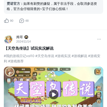
霓诺官方
：
如果有刷赞的嫌疑，属于非法手段，会取消参选资
格，官方会仔细筛查的~宝子们放心投稿！
90
48
拇哥
2024/11/14
【天空岛传说】试玩实况解说
#我的游戏日记vol10 #天空岛传说 #游戏实况 #游戏解说 #游戏安
利 #游戏推荐