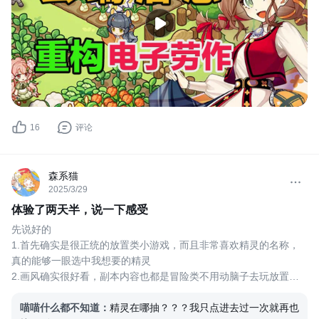
16
评论
森系猫
2025/3/29
体验了两天半，说一下感受
先说好的
1.首先确实是很正统的放置类小游戏，而且非常喜欢精灵的名称，
真的能够一眼选中我想要的精灵
2.画风确实很好看，副本内容也都是冒险类不用动脑子去玩放置类
或者是slg
再说一些体验不太好的地方
喵喵什么都不知道
：
精灵在哪抽？？？我只点进去过一次就再也