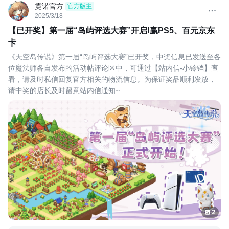
霓诺官方
官方版主
2025/3/18
【已开奖】第一届“岛屿评选大赛”开启!赢PS5、百元京东
卡
《天空岛传说》第一届“岛屿评选大赛”已开奖，中奖信息已发送至各
位魔法师各自发布的活动帖评论区中，可通过【站内信-小铃铛】查
看，请及时私信回复官方相关的物流信息。为保证奖品顺利发放，
请中奖的店长及时留意站内信通知~
**一等奖点赞数据统计截止时间为5月19日 0点
本次活动抽奖中奖楼层数+名单如下：
※获奖的玩家请7个工作日内联系我们官方客服QQ：3783992909，
申请好友备注为“taptap+
2