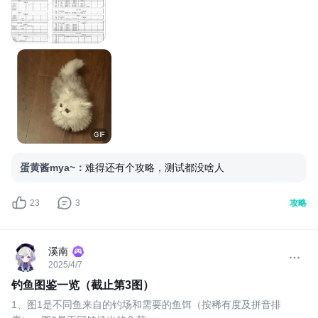
GIF
蛋黄酱mya~
：
难得还有个攻略，测试都没啥人
23
3
攻略
溪南
2025/4/7
钓鱼图鉴一览（截止第3图）
1、图1是不同鱼来自的钓场和需要的鱼饵（按稀有度及拼音排