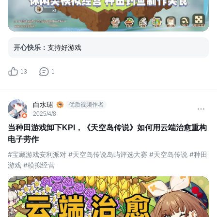
开心快乐
：
支持好游戏
13
1
白水珺
优质视频作者
2025/4/8
当种田游戏卸下KPI，《天空岛传说》如何用云端治愈重构
电子劳作
#宝藏游戏安利派对 #天空岛传说岛屿评选大赛 #天空岛传说 #种田
游戏 #模拟经营