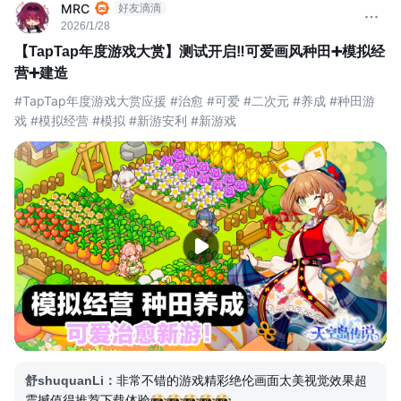
MRC
好友滴滴
2026/1/28
【TapTap年度游戏大赏】测试开启‼️可爱画风种田➕模拟经
营➕建造
#TapTap年度游戏大赏应援 #治愈 #可爱 #二次元 #养成 #种田游
戏 #模拟经营 #模拟 #新游安利 #新游戏
舒shuquanLi
：
非常不错的游戏精彩绝伦画面太美视觉效果超
震撼值得推荐下载体验