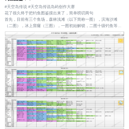
#天空岛传说 #天空岛传说岛屿创作大赛 
花了很久终于把钓鱼图鉴摸出来了，简单唠叨两句
首先，目前有三个鱼场，森林浅滩（以下简称一图），滨海沙滩
（二图），冰上窟窿（三图），一图初始解锁，二图十级钓鱼等级
解锁，三图二十级解锁，每个图都有晴阴雾雨四个天气，三图有额
外的雪天（一二图没看见过，推测为三图专属，但是不确定）
天气每六小时改变一次，每日0点、6点、12点、18点刷新，有概率
不变，所以有时候不变