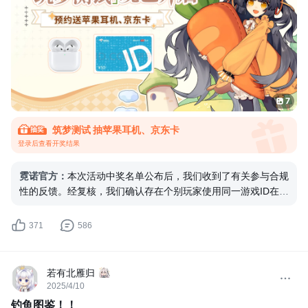
※奖品将在开奖后15个
7
筑梦测试 抽苹果耳机、京东卡
登录后查看开奖结果
霓诺官方
：
本次活动中奖名单公布后，我们收到了有关参与合规
性的反馈。经复核，我们确认存在个别玩家使用同一游戏ID在多
个楼层重复参与的情况，该行为违反了活动规则。因此，我们已
依据规则取消相关用户的获奖资格，以确保活动的公平性。
我们
371
586
始终重视每一位玩家的参与，也再次提醒大家，请务必遵守活动
规则，一人一号、诚信参与，共同维护公平友好的活动环境。
未
来我们还会持续推出更多精彩活动，期待大家继续支持与参与！
若有北雁归
如有任何疑问，可随时通过客服QQ：3783992909联系我们。
2025/4/10
感谢各位的理解与配合！
钓鱼图鉴！！