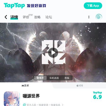
下载 App
4761
详情
评价
攻略
论坛
宣传片
实机画面
图集
安卓
iOS
嘣源世界
6.9
官方入驻
快捷登录
快捷实名