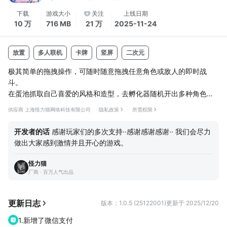
下载
游戏大小
关注
上线日期
10 万
716 MB
21 万
2025-11-24
放置
多人联机
卡牌
竖屏
二次元
极其简单的拖拽操作，可随时随意拖拽任意角色或敌人的即时战
斗。
在蛋池抓取自己喜爱的风格和造型，去孵化器随机开出多种角色。
收集各种酷炫可爱的角色，人物联动故事让你眼界大开。
供应商 上海怪力猫网络科技有限公司
隐私政策
所需权限
游戏内可以挑战其他玩家！随意搭配你的战斗阵容！
2代嘣的世界观简述：
开发者的话
感谢玩家们的多次支持··感谢感谢感谢·· 我们会尽力
创世神对于人类世界的发展已经感到厌倦，所以重新创造了一个新
做出大家感到激情并且开心的游戏。
的世界。
这个世界里主要的两个种族黑黑和白白。白白有融合万物五彩斑斓
怪力猫
的创造力。
厂商 · 百万人气出品
黑黑则能吞噬一切色彩，让世物浸入一片黑暗中。就在这片战争大
陆上，神愉悦地观赏着。
更新日志
版本：1.0.5 (25122001)
更新于 2025/12/20
神给予了足够...
1.新增了微信支付