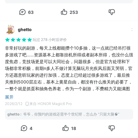
月光，他就这样静静的站在我的面前，说了一句“我很想你，怎么
个夹子5000，越大的石头黄晶越多。基本是不会缺。最重要的一点
63
253
样，现在我够成熟吗，还是当初那样美丽动人？是不是变了” 确实，
是。只要你把当前的蛋池全部夹完。蛋池刷新！哇。真的。当时我
我也变了
们一个游戏群。天天就是看崽子打架和泡蛋池。肝帝和大佬只差你
这冥冥之中的缘分，说不清道不明。游戏还没游玩我第一时间下
肝好不好。（手动滑稽）
ghetto
载，等有空的时候我会与我的白月光重逢，这次我会坐下来，不紧
崽崽的品质在以前也是非常重要的一个东西。每个崽崽的属性根据
不慢的与他吹塑过往，畅想未来，而这条评论，送给怪力猫工作
玩过 278 小时后评价
你的崽子天赋加成。如果是最普通的加成只有1。但是毁灭品质。崽
室，也献给每一个游玩这份游戏的玩家🎋🎋
崽会更大只而且属性成长有5。（欧....欧吃矛！）_(:::з」∠)_嘤嘤嘤
非常好玩的副游，每天上线都能攒个10多抽，这一点就已经吊打很
新手体验也十分良好。萌新进去博士会给你一个天使奶爸，别看品
多游戏了吧……资源基本上都靠挂机所得或者副本所得，也没什么强
质是最低的但是！它！！是个大佬！！！我后来抽到了毁灭奶爸。
度焦虑，竞技场更是可以大同社会，问题很多，但是官方处理和下
满级一样的芯片。萌新奶爸的奶量技能是锄大地bug速度（奶爸技
场都非常积极，前期n多人不做计算无脑玩月光疾风后面又哭弱，官
能是往地上搓搓个洞变成治疗阵）技能不带停。毁灭奶爸数度满了
方还愿意听玩家的进行加强，态度上已经超过很多游戏了，最后推
一倍不止。猫策划都不想你被小黑黑爆打... ( ੭ ˙ᗜ˙ )੭谢谢老板
关推到5000层左右，基本上黄星自由，都没有什么推关的必要了，
每个人都会有一个自己专属的小白白。会进化成召唤小白白的白白
一整个就是抓蛋和抽角色养老，作为一个副游，不费精力又能满图
机。现在公测和3.4测我都没看见多少个白白机。明明超强的！ｸﾞｯ!
鉴已经很棒了
展开
(๑•̀ㅂ•́)و✧
🕹️耐玩度：
2026/2/12
来自 HONOR Magic6 Pro
崽子也多样化。不管多稀有。蛋池都会刷新到。什么翡翠三流氓。
非常耐玩，每天上上线就是10来抽，然后等着抽角色就行了（80发
ghetto
:
爷爷，你预约的游戏还需半个世纪呀，怎么办 “只留大脑🧠”
黑白兄弟会，白白战神帮。欧皇帅帅组。打工喵喵蛋。（喵喵和乐
就是大保底，一期角色再怎么也要持续半个月以上）
乐我要了。其他你们随意）∠(｀ω´*)敬礼
4
18
还有小伙伴关心的芯片。需要蓝晶洗但是很容易就能洗到高阶芯
片。每个玩家都可以轻轻松松尝试每个崽子不同的打法。技能流。