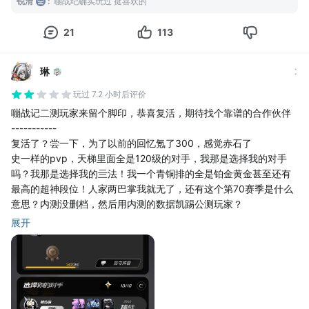
锐清
:
嘣战纪确实玩过 挺喜欢的
这边咕咕王等游戏等得我快秃了。。。嘤嘤嘤
五年过去了，没啥好说的，啥bug我都忍了，除了刚刚那次登一次
21
113
游戏金星跟蓝星都没了90%，我没绷住
琳
玩过 7.2 小时后评价
嘣战记二测玩家来留个脚印，恭喜复活，期待找个靠谱的合作伙伴
-----------
复活了？尝一下，为了以前的回忆氪了300，感觉赤石了
史一样的pvp，天梯里面全是120级的对手，我那是选择我的对手
吗？我那是选择我的亖法！我一个青铜排的全是铂金黄金甚至还有
最高的超神段位！人家两巴掌我就无了，还有这个第70赛季是什么
意思？内测没删档，然后用内测的数据凯踢公测玩家？
我记得以前测试的时候蛋池会有稀有蛋吧，现在怎么全是蓝星蛋那
展开
几个毫无用处的，数值低的可怕，萌星组同样60级比进化三阶段的
白白高出一大截数值
目前卡池就五个初始3星能用，而且我奶妈竟然死活抽不到其他的都
四星了一个奶妈都没有
逆天材料本一天打三次，然后战令任务是打30次，一个战令30天，