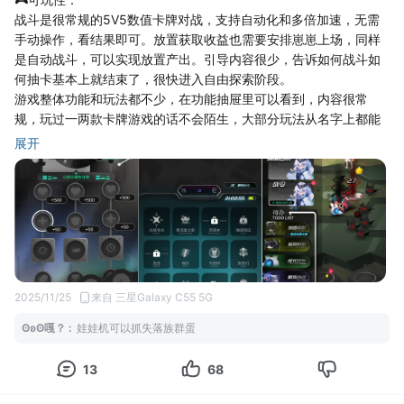
战斗是很常规的5V5数值卡牌对战，支持自动化和多倍加速，无需
手动操作，看结果即可。放置获取收益也需要安排崽崽上场，同样
是自动战斗，可以实现放置产出。引导内容很少，告诉如何战斗如
何抽卡基本上就结束了，很快进入自由探索阶段。
游戏整体功能和玩法都不少，在功能抽屉里可以看到，内容很常
规，玩过一两款卡牌游戏的话不会陌生，大部分玩法从名字上都能
猜到。有同质化现象，没什么新意。
展开
🕹️耐玩度：
崽崽总计58只，分零、源、无限三种类型，并有多达二十多种职业
定位，上阵五只，单只有等级、装备、星级几条养成线，同一般卡
牌类养成设定。
养成内容还有天赋树系统，可以消耗特殊资源点亮天赋树，增加属
性或点亮技能。有两个技能槽位，有一定组合搭配空间。
🌃画面音乐：
2D卡通画风，界面结构简单，功能逻辑清晰，UI支持缩放，突出画
2025/11/25
来自 三星Galaxy C55 5G
面中间主要区域。角色造型带有一种Q萌设计，有点像某些小游戏
ʘʚʘ嘎？
:
娃娃机可以抓失落族群蛋
中的角色。
战斗表现力一般，有点接近自走棋，全自动化的数值战斗，特效不
13
68
是很多，过程没什么看点，关注结果即可。
🔖运营服务：