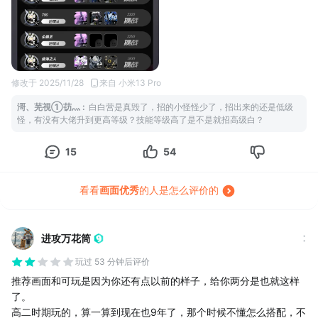
硬逼全勤呗
还有以前的创世白白营我记得是能召唤同样是三阶段的小白白，我
费劲吧啦拉了，然后往战场上一丢全是一阶段二阶段小白白？这对
吗？
修改于 2025/11/28
来自 小米13 Pro
滒、芜視①苆灬
:
白白营是真毁了，招的小怪怪少了，招出来的还是低级
怪，有没有大佬升到更高等级？技能等级高了是不是就招高级白？
15
54
看看
画面优秀
的人是怎么评价的
进攻万花筒
玩过 53 分钟后评价
推荐画面和可玩是因为你还有点以前的样子，给你两分是也就这样
了。
高二时期玩的，算一算到现在也9年了，那个时候不懂怎么搭配，不