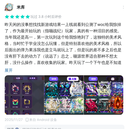
暴击流。攻速流。竞技场群魔乱舞，哈哈哈哈卧槽我才不酸乐乐大
米库
剑！((٩(//̀Д/́/)۶))
甚至在闯关你也可以作弊（官方外挂）你可以在战场拖起你的崽
玩过 3.8 小时后评价
子。同理(๑ºั╰╯ºั๑)你也可以拖起小黑....（乐乐喵喵捂嘴）唔！！
昨天闲的没事想找找新游戏结果一上线就看到公测了woc给我惊掉
甚至群里都是良好气氛，路人a：这关咋打啊。路人b：就这样那样
了，作为最开始玩的（指嘣战纪）玩家，真的有一种泪目的感觉。
就好了。路人acdo：哦豁。大佬牛皮。（*/∇＼*）。就是有些不懂
当年我还是高一，第一次玩到这个给我惊艳到了，这独特的美术风
气氛的路人欧：我抽到了乐乐！乐乐！你们非洲人没有的乐乐！
格，当时忙于学业没怎么玩懂，但是特别喜欢他的美术风格，所以
（不说了我的矛快递到了）场面就比较血腥混乱(¦3[▓▓]
后面出的弹力果冻我也是立马就玩上了，但是玩的差不多之后也是
群里的大家也都是好玩家，也都是很好的人，玩游戏这么久。我还
没有肝下去的动力了（说远了）总之，嘣源世界适合那种不想太
是第一次看见。玩家自愿氪金支持游戏工作室还是第一次。喵喵做
肝，没什么操作，喜欢收集的玩家。昨天玩了一个下午也是不知道
游戏的确是想把好玩的都给了我们玩家。也的确挠到了我们的点。
该怎么升了只能等挂机奖励把战力升上去了再继续推关，偶尔出现
展开
好玩的让人心疼工作室不想让它倒闭。不想它亏钱还是独一份吧。
的乱码还是需要优化的，希望怪力猫越做越好喵😺
真的。那么多群的玩家都是自愿氪金而且氪金的非常快乐。（氪金
只能获得蓝晶抽奖）肝帝玩家也能和氪金大佬平起平坐。平民玩家
也是动动手指也可以十连抽。
咳。我贫瘠的语言只能表达出万分之一的好玩。只希望当初一二测
的猫猫工作室还保持初心。
当初一开始听到猫要被游族代理。第一时间是感觉有资金了有靠山
了。第二就是惋惜。可惜还是被游族毁了个好游戏（有没有捞一波
2025/11/27
来自 Android 设备
再走|•'-'•)و✧）