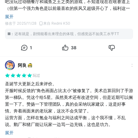
吧没玩过动物餐厅和咸鱼之王之类的游戏，不知道现在在啥赛道上
时一些小毛病没解决的，甚至给的奖励也扣扣搜搜，三个兑换码？
（但第一个强力角色是以前最喜欢的疾风又超级开心了，福利这一
兑换什么？兑换策划码吗？你但凡给我一个十连我都不会在这长篇
块非常熟悉啊）
大论给你回忆过去，真的没招了。
展开
交互很多地方比较卡手，比如弹窗、功能面板的回弹、选择功能时
还有玩家真的对你很包容了，多少游戏一炸服从9.5/9.6一路爆跌，
修改于 2025/11/28
来自 Redmi K50
的放大等都感觉比较松弛；比较缺乏引导，比如夹蛋机在哪、部分
而我从昨天到现在看评分，在这么多的bug下还是依旧在9.0，你还
■
:
还有就是，剧情能看出来理念的体现，但感觉远不如美工水平TT
崽崽如何进化，虽说摸索着摸索着都能懂…但从这感觉出来更像一
想怎么样？
件艺术品而不是游戏（）
有一种你心中的白月光，多年未见，再一次见面的时候发现她变成
1
38
这款游戏到底要往什么方向去呢？很希望未来也能见到它，但现在
了东北雨姐，核心是一样的，外观一言难尽
还是很浓的小作坊单机味，似乎破不出圈😥但我很爱吃😋
有太多想吐槽的地方了，算了，白月光爆改东北雨姐，就这样吧。
我永远喜欢疾风和失落家族TT
阿良
玩过
圣诞节大更新之后来评价。
开服时候反馈的“角色画面占比太小”被修复了。美术总算回到了手游
第一梯队。凭这个给5星。虽然美术还有改进空间，但是近期可以搁
置一下了。赞扬一下管理团队，真的会采纳玩家建议，这是好事
情。奔着画面来的老玩家，这次不会失望了。
运营方面，怎样在氪金与福利之间达成平衡，这个我不懂，不乱
说。鹅厂和猪厂能让玩家一边骂一边充钱，这也是功力。
展开