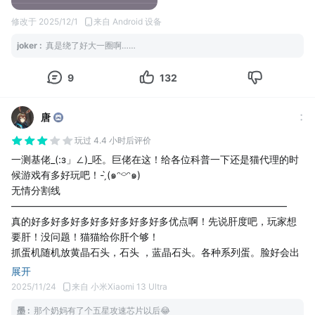
集。〕〕后续更新了收集图册，但不知什么原因游戏最终被搁置
了，还没有以公测的形式出现在大众面前，就被公司无情的关闭了
修改于 2025/12/1
来自 Android 设备
服务器永远停留在了那个夏天或是冬天，我已记不清。而在往后很
joker
:
真是绕了好大一圈啊……
长一段时间在无数个平常的日子里我时常想起那款小游戏，我也已
经默许:他已经离我远去，再没有了，是没有好好说再见，是我青涩
9
132
的童年，是那个充满色彩的欢乐时光。甚至没有收集完测试版里的
所有内容。
我已记不清是何时，这个游戏我再也没登过也没在网上刷到过，如
唐
同做了一个巴黎塔下迷离的梦，一夜之间，处女泉下缪斯女神踏着
玩过 4.4 小时后评价
星空远去，而我回到了自己正常的生活中，走在嘈杂的人间。往后
的几年，手机设备移动游戏更新迭代，娱乐消遣方式以疯狂的速度
一测基佬_(:з」∠)_呸。巨佬在这！给各位科普一下还是猫代理的时
增长，怪力猫这个公司也慢慢淡出了我的视野，快消散在我的记忆
候游戏有多好玩吧！- ̗̀(๑ᵔ⌔ᵔ๑)
力。到后来出了个弹力果冻，他的游戏画风让我想起了曾经游玩的
无情分割线
蹦世界，上网查询不出所料是出自同一个公司之手。那段时间我丢
————————————————————————————
了魂似的，以为公司是不是也顺带掏出了那款落满灰尘的小游戏，
真的好多好多好多好多好多好多好多优点啊！先说肝度吧，玩家想
发了疯的在网上寻找，看他们是不是重新发布了正式版公测的内
要肝！没问题！猫猫给你肝个够！
容，但结果总是让人遗憾的，崩世界游戏再没有发布，他依然沉睡
抓蛋机随机放黄晶石头，石头 ，蓝晶石头。各种系列蛋。脸好会出
在怪力猫的官方网站，页面挂了一个空壳安装包，下载之后依然是
人形崽子蛋。而且蛋越大品质越高。你可能觉得切。没啥呀。公测
展开
服务器关闭，仍然是处于搁置状态，我无比忧伤。
也有啊。你可不懂了。一个小小的蓝晶石头有20-100蓝晶。200小
2025/11/24
来自 小米Xiaomi 13 Ultra
最后过了那么长时间，到2025年的今天。蹦世界，披着长裙，别着
抽。2000大抽。只要你够肝。天天十连不是问题。
墨
:
那个奶妈有了个五星攻速芯片以后😂
秀丽长发，手捧鲜花以新的姿态来到了我的面前，如同记忆中的白
但是问题来了，哪来的那么多夹子和蛋池？黄晶5000-10000，一