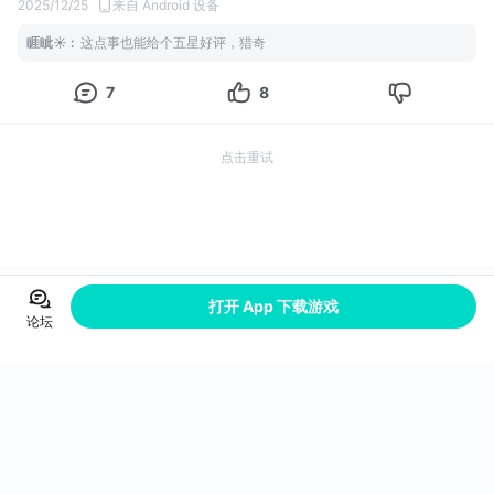
2025/12/25
来自 Android 设备
睚眦☀
:
这点事也能给个五星好评，猎奇
7
8
点击重试
打开 App 下载游戏
论坛