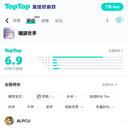
下载 App
4761
评价
详情
攻略
论坛
嘣源世界
近期趋势
6.9
4761个评价
全部评价
全部平台
嘴替发言
带图
长评
游戏时长 1h+
2
358
55
好评
中评
差评
画面优秀
有趣好玩
188
167
ALPCU