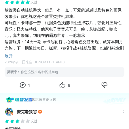
玩过
放置类自动挂机游戏，但是，有一点，可爱的崽崽以及特色的画风
效果会让你忽视这是个放置类挂机游戏。
可玩性：卡牌那一套，根据角色技能特性选择芯片，强化对应属性
音乐：怪力猫特殊，他家电子音音乐可是一绝，从嘣战纪，嘣次
元，弹力果冻，到现在的嘣源世界，一脉相承
运营服务：14天一期up卡池轮替，心老角色交替出现，就算本期月
光族，下一期通过每日、抓蛋、模拟作战+挂机资源，也能轻松拿到
80抽保底，160抽也差不多能拿到，良心大大滴好
展开
2026/5/8
来自 HONOR LOG-AN10
莫晓宁
:
你怎么洗？各种闪退bug
1
6
因玩家喜爱入选
麦克老狼🐺
玩过
🎮可玩性：