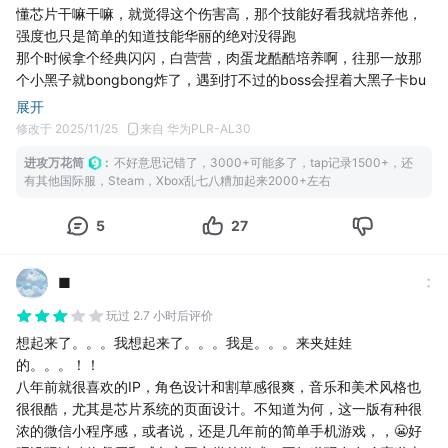
懂芯片干嘛干嘛，就觉得这个伤害高，那个技能好看我就培养他，
强度也只是简单的知道技能华丽的绝对没得跑
那个时候拿个经典闪闪，白营营，肉蛋龙酷酷培养啊，往那一放那
个小黑子就bongbong炸了，遇到打不过的boss会捏着大黑子卡bu
g过，要是谁能刷蛋池刷到个失落或者星耀那个组的，真的是很羡
展开
慕。
修改于 2025/11/25
来自 华为PLR-AL30
那时候哪有什么瘠薄抽卡战令乱七八糟的，就很简单一个抓蛋，一
进攻万花筒
:
不好意思记错了，3000+可能多了，tap记录1500+，还
个通关，一个培养，玩的那是叫一个无忧无虑啊，后来高三了，慢
有其他国际服，Steam，Xbox乱七八糟加起来2000+左右
慢也就不玩了，等到上大学想起来发现游戏凉了，但是每年都看一
眼论坛都是第二年就要有了，鬼知道25年看到说26年有版号了那是
5
27
有点激动的，毕竟这个游戏算是我接触的第一个放置类游戏，纯纯
的一个白月光啊。
后来机缘巧合知道那个回收站，又上Steam买了玩，虽然很熟悉，
■
但就是找不到以前那个感觉，也就放置了。
玩过 2.7 小时后评价
终于等到蹦开服了，而你游现在刚上线炸服，很正常，我玩到现在3
想起来了。。。我想起来了。。。我是。。。来夹娃娃
000+游戏都有了，见得不要太多，等呗，等修复，等完了进去总算
的。。。！！
不跳重连了，但是分解崽崽出源代码，限时任务无法完成，我都给
八年前就很喜欢的IP，角色设计和割草感很爽，音乐和美术风格也
我星耀升20级了，内个升级任务愣是没完成，唯一完成的还是加速
很很酷，尤其是芯片系统的页面设计。不知道为何，这一版有种很
孵化了一个蛋，再就是其他乱七八糟的小问题也不扯了，有问题修
浓的微信小程序感，或者说，还是几年前的简单手机游戏，，😬好
复呗，又不是什么大事，但是一天了，你游是我见到第一个24+小