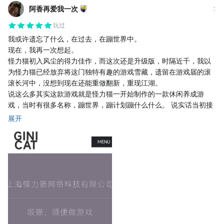
纯付费的商业化设计，抽卡为主。卡池目前两个，一个新手一个常
阿香再爱我一次
驻，有三星品级保底，具体出什么看脸。其他内容与一般商业化手
玩过
游基本一致，该有的都有。
我或许遗忘了什么，在过去，在蹦世界中。
现在，我再一次想起。
怪力猫初入风尘的得力佳作，而这次还是升级版，时隔近千，我以
为怪力猫已经放弃将这门独特有趣的游戏雪藏，遗留在游戏届的滚
滚长河中，没想到现在还能重做翻新，重现江湖。
说这么多其实这款游戏就是怪力猫一开始制作的一款休闲养成游
戏，当时有很多名称，蹦世界，蹦计划蹦什么什么。 说实话当初接
触游戏的初始形态我好像初中，游戏载入界面一直有一个标识，说
展开
是测试版本并非最终呈现，这让我对他保持着一种敬畏之心期望正
版呈现的效果能够获得我的喜爱。而面对现实，与当时天天酷跑炫
斗炫舞满屏飞的情况相比这款游戏像一股清流，独特的抓娃娃玩法
和相对宽松的养成机制让我很长一段时间沉迷其中，这是我最直白
的赞美！
〔〔当时角色设计独特，具有张力，立绘充满美感，动画丝滑流畅
画面精美，富有一种后现代混沌质感却不失生命律动的能量。游戏
界面也简单整洁，剧情不算宏大主要是为了推动游戏进度，玩法当
时很明确，抓娃娃，孵蛋，挂机，养成，推剧情推图然后收