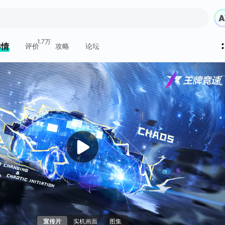
1.7万
详情
评价
攻略
论坛
宣传片
实机画面
图集