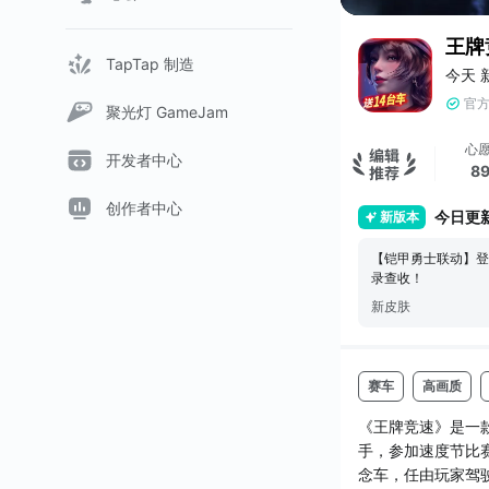
王牌
TapTap 制造
今天 
官
聚光灯 GameJam
心
开发者中心
8
创作者中心
今日更
新版本
【铠甲勇士联动】登录免费领主题新装！
录查收！
新皮肤
赛车
高画质
《王牌竞速》是一
手，参加速度节比
念车，任由玩家驾