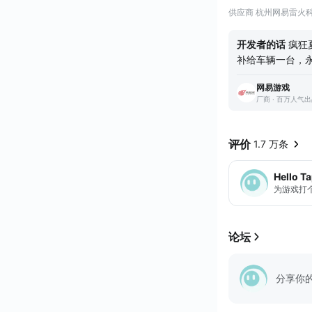
与豪华超跑共享竞
供应商 杭州网易雷火
光！玩家可穿梭在
【开车放大招——
开发者的话
疯狂
闪现穿墙、变形凌空
补给车辆一台，永
等你体验~开车
网易游戏
我们构筑起一个飞
厂商 · 百万人气
后来，我们也曾
沉浸于虚拟竞速
请您来Ace Ra
评价
1.7 万条
Hello T
为游戏打
论坛
分享你