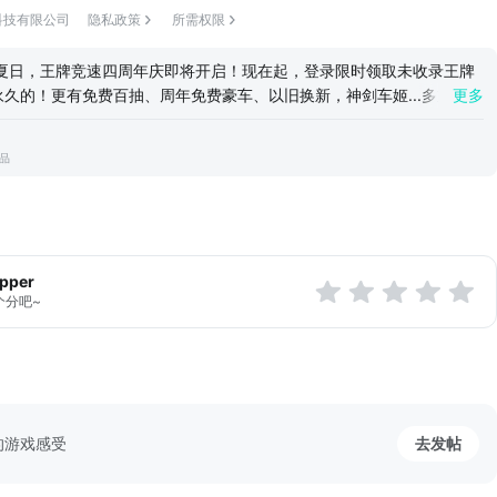
速乐趣。首创海量的国内外实景赛道，随时随地领略神州美景，全球风
科技有限公司
隐私政策
所需权限
西湖、天门山、洪崖洞等地，尽享无限飙车快感！
漂移逮虾户，不飙寻常路】
夏日，王牌竞速四周年庆即将开启！现在起，登录限时领取未收录王牌
、刀片冲锋，每台车都拥有专属大招！大招一开，你就是王牌！...
久的！更有免费百抽、周年免费豪车、以旧换新，神剑车姬...多重惊喜
更多
放大招，一起出发吧！ 车，永远令人心潮澎湃的大玩具，总是能轻易让
驰人生的绮梦。 孩提时代，我们曾为“旋风冲锋龙卷风”而激动不已。
出品
憧憬过秋名山道上的午夜漂移；也曾震撼于飞车追逐的铁骨柔情；也曾
世界，不断钻研每一个弯道的漂移时机与技巧。 在这里，我们诚意的邀
cer速度节，感受“不一样”的速度与激情。 《王牌竞速》赛事筹办组
apper
个分吧~
的游戏感受
去发帖