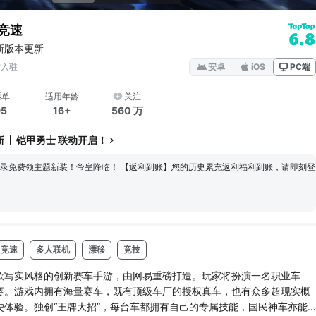
竞速
6.8
新版本更新
方入驻
安卓
iOS
PC端
愿单
适用年龄
关注
95
16+
560 万
新
铠甲勇士 联动开启！
帝皇降临！ 【返利到账】您的历史累充返利福利到账，请即刻登
竞速
多人联机
漂移
竞技
款写实风格的创新赛车手游，由网易重磅打造。玩家将扮演一名职业车
赛。游戏内拥有海量赛车，既有顶级车厂的授权真车，也有众多超现实概
驶体验。独创“王牌大招”，每台车都拥有自己的专属技能，国民神车亦能