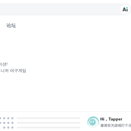
论坛
이션!
매니저 야구게임
역대급 선물을 드립니다.!
 한 [정교한 시뮬레이션]
투아이 데이터를 바탕으로 구현한 정교한 시뮬레이션!
좌완/언더)에 따른 타격 능력 세분화, 타자의 핸드 타입(우타/좌타)에 따른 
Hi，Tapper
邀请你为游戏打个