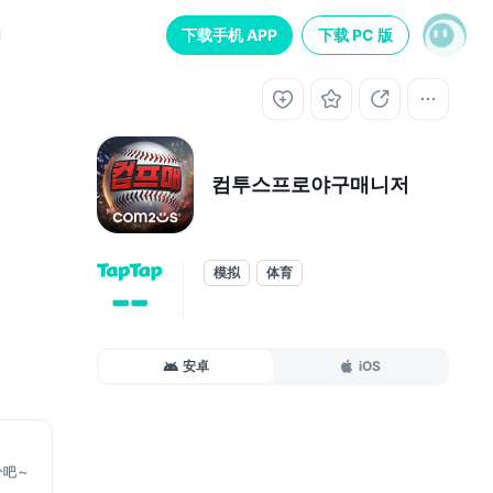
下载手机 APP
下载 PC 版
컴투스프로야구매니저
模拟
体育
--
安卓
iOS
투구 능
分吧～