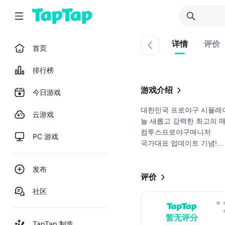
详情
评价
首页
排行榜
游戏介绍
今日游戏
대한민국 프로야구 시뮬레
云游戏
늘 새롭고 강력한 최고의 
컴투스프로야구매니저
PC 游戏
국가대표 업데이트 기념!
지금 접속하시는 감독님께 
发布
1. 실제 데이터를 바탕으로
评价
- KBO 라이선스/스포츠
社区
- 투수의 핸드 타입(우완/
력 세분화 ...
暂无评分
TapTap 制造