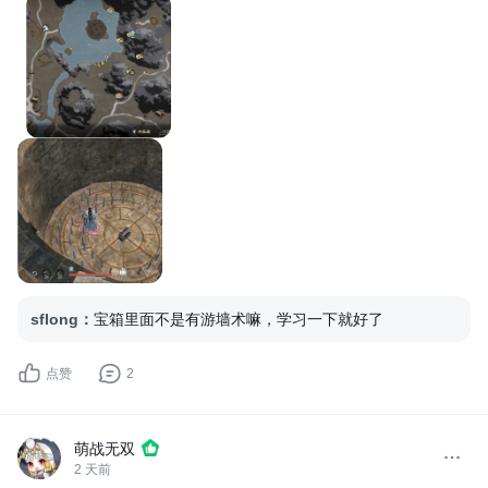
sflong
：
宝箱里面不是有游墙术嘛，学习一下就好了
点赞
2
萌战无双
2 天前