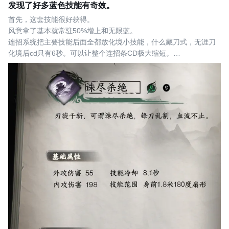
发现了好多蓝色技能有奇效。
首先，这套技能很好获得。
风意拿了基本就常驻50%增上和无限蓝。
连招系统把主要技能后面全都放化境小技能，什么藏刀式，无涯刀
化境后cd只有6秒。可以让整个连招条CD极大缩短。
这个丹心昭还不要配和什么吸血的技能，开局利用心法主动的无敌
帧规避伤害把血量减少到50.触发60减伤，配合天赋自带的20减伤，
再来个不老长春功，或者更好的万法森罗，这样直接无脑满减伤。
满减伤了，百分之50血和满血也没啥区别了