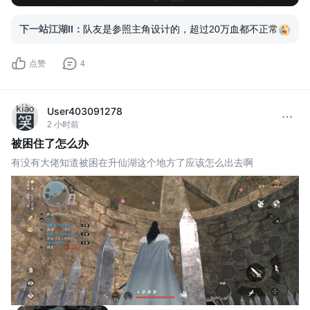
下一站江湖II
：
队友是参照主角设计的，超过20万血都不正常
点赞
4
User403091278
2 小时前
被困住了怎么办
有没有大佬知道被困在升仙湖这个地方了应该怎么出去啊