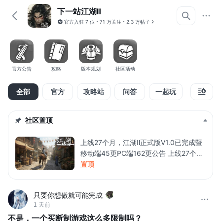
下一站江湖Ⅱ
官方入驻
7 位
71 万关注
2.3 万帖子
官方公告
攻略
版本规划
社区活动
全部
官方
攻略站
问答
一起玩
精华
社区置顶
上线27个月，江湖Ⅱ正式版V1.0已完成暨
移动端45更PC端162更公告 上线27个
月，《下一站江湖Ⅱ》 正式版V1.0已完成
置顶
暨移动端45更、PC端162更公告 各位大
侠好， 《下一站江湖Ⅱ》移动端第45更暨
只要你想做就可能完成
PC端第162更将于7月29日14:00完成发
1 天前
布！ 本次更新我们用最新的大模型运营
工具对全网搜集的BUG进行了最后的收尾
不是，一个买断制游戏这么多限制吗？