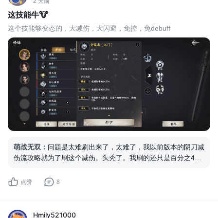
2 天前
这技能牛🐮
这个技能够变态的，大减伤，大闪避，免控，免debuff
萌战无双
：
问题是太难刷出来了，太难了，我以前版本的阴刀减
伤流攻略就为了刷这个减伤。头秃了。我刷的还只是百分之40
减伤还没有后面的逆天词缀。现在版本加了很多减伤被动后满减
伤更简单了。你这个简直就是欧皇附体
点赞
8
Hmily521000