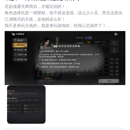
处理，并开始把更新重心逐步向“大家期
还必须通关两周后，才能玩别的！
待的细节优化”上倾斜。具体更新内容在
角色选择也是一堆限制，怪不得这游戏，这么少人买，而且这真实
公告最后，到时候各位大侠退出客户端更
江湖模式的主线，还他妈这么长！
新即可！ 【新的起点】：2
我不是来玩主线的，我是来玩游戏的，给我心态搞炸了！
下载这么大的内存都够麻烦了，还这么搞，玩个游戏一点爽感都没
有。
#下一站江湖2垃圾