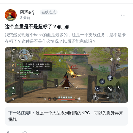
阿玛eএ᭄゛
在线吃瓜
3 天前
这个血量是不是超标了？◉‿◉
我突然发现这个boss的血是最多的，还是一个支线任务，是不是卡
存档了？这种是不是什么情况？以后还能完成吗？
下一站江湖II
：
这是一个大型系列剧情的NPC，可以先提升再来
挑战