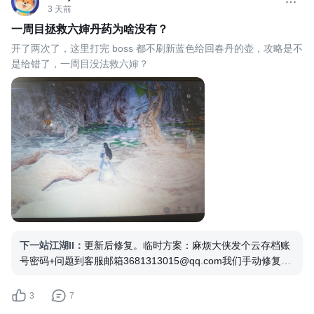
3 天前
一周目拯救六婶丹药为啥没有？
开了两次了，这里打完 boss 都不刷新蓝色给回春丹的壶，攻略是不
是给错了，一周目没法救六婶？
下一站江湖II
：
更新后修复。临时方案：麻烦大侠发个云存档账
号密码+问题到客服邮箱3681313015@qq.com我们手动修复存
档
3
7