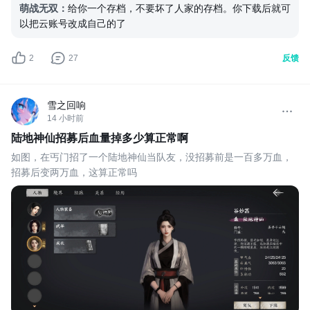
萌战无双
：
给你一个存档，不要坏了人家的存档。你下载后就可
以把云账号改成自己的了
2
27
反馈
雪之回响
14 小时前
陆地神仙招募后血量掉多少算正常啊
如图，在丐门招了一个陆地神仙当队友，没招募前是一百多万血，
招募后变两万血，这算正常吗