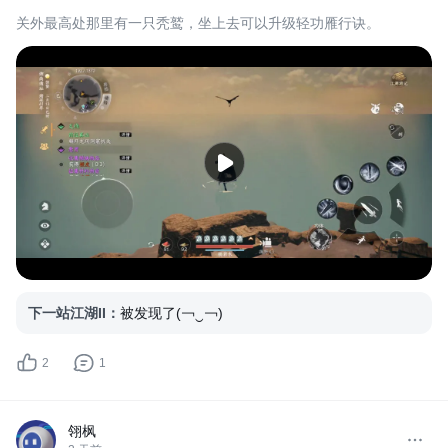
关外最高处那里有一只秃鹫，坐上去可以升级轻功雁行诀。
下一站江湖II
：
被发现了(￢‿￢)
2
1
翎枫