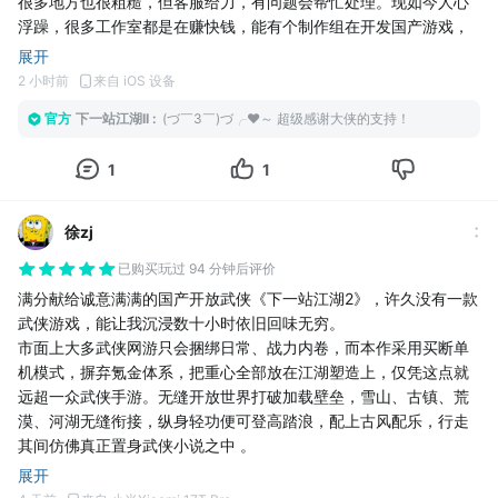
很多地方也很粗糙，但客服给力，有问题会帮忙处理。现如今人心
浮躁，很多工作室都是在赚快钱，能有个制作组在开发国产游戏，
并不断改进我觉得就是好的。作为一个热爱武侠的玩家，我能接受
展开
一些不完美，希望你们能快些成长，开花结果。那我这份微不足道
2 小时前
来自 iOS 设备
的支持，也算是圆了一个自己的梦了。
官方
下一站江湖II
:
(づ￣3￣)づ╭❤～ 超级感谢大侠的支持！
1
1
徐zj
已购买
玩过 94 分钟后评价
满分献给诚意满满的国产开放武侠《下一站江湖2》，许久没有一款
武侠游戏，能让我沉浸数十小时依旧回味无穷。
市面上大多武侠网游只会捆绑日常、战力内卷，而本作采用买断单
机模式，摒弃氪金体系，把重心全部放在江湖塑造上，仅凭这点就
远超一众武侠手游。无缝开放世界打破加载壁垒，雪山、古镇、荒
漠、河湖无缝衔接，纵身轻功便可登高踏浪，配上古风配乐，行走
其间仿佛真正置身武侠小说之中 。
自由度贯穿整个游戏，开局出身自由选择，寒门书生、江湖子弟、
展开
将门之后各不相同，后续所有抉择完全交由玩家决定。正邪路线随