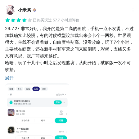
小米粥
已购买
玩过 57.7 小时后评价
26.7.27 非常好玩，我开的是第二高的画质，手机一点不发烫，不过
加载确实比较慢，有的时候模型没加载出来会卡个一两秒。世界观
很大，主线不会逼着做，自由度特别高。没看攻略，玩了7个小时，
主要就在瞎逛，还在新手村和军营之间来回倒腾，彩蛋，支线又多
又有意思。祝厂商越来越好。
哈哈，玩了十几个小时之后发现赌坊，从此开始，破解版一发不可
收拾。
26.8.5 前面探索是真好玩儿，各种彩蛋，小故事，还有他比如唐
展开
三，聂风等等，得到各种武学心法也很开心。可是再次回到武学参
悟方面是真坐牢，有的武学本来就难获得，这就算了，学了还得去
找技能卷升化境，必须跟着攻略走，跟坐牢一样。而且官方没有攻
略，查到很多攻略还可能是假的，更玩不下去。以玩58小时的感
受。