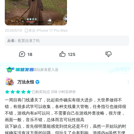
2026/6/19
来自 iPhone 17 Pro Max
丛雀
:
配置拉满了吗
18
125
因玩家喜爱入选
万法永恒
已购买
玩过 258 小时后评价
一周目将门线通关了，比起前作确实有很大进步，大世界做得不
错，有很多武学可以收集，各种支线量大管饱，任务指引也做得很
不错，游戏内有ai可以问，不需要自己在游戏外查攻略，很方便，
画面一般，音乐不错，总体而言可玩性很高
说下缺点，首先很明显能感觉到优化还是不行，虽然一开始玩的时
候确实没有这方面的问题，但玩久了会有影响，游戏内ai虽然方便