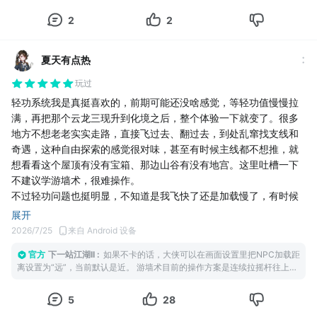
取做到主角色不出手，就靠妹子们带飞通关…
杀，杀完没事做了就先跟她们交易，交易完就点她们劫杀，杀完又
2
2
把她们踢出队伍…
虽然挺傻瓜的玩法，但是整个人都感觉升华了！
对对对，就是当渣男的感觉
夏天有点热
玩过
轻功系统我是真挺喜欢的，前期可能还没啥感觉，等轻功值慢慢拉
满，再把那个云龙三现升到化境之后，整个体验一下就变了。很多
地方不想老老实实走路，直接飞过去、翻过去，到处乱窜找支线和
奇遇，这种自由探索的感觉很对味，甚至有时候主线都不想推，就
想看看这个屋顶有没有宝箱、那边山谷有没有地宫。这里吐槽一下
不建议学游墙术，很难操作。
不过轻功问题也挺明显，不知道是我飞快了还是加载慢了，有时候
人都已经飞到地方了，NPC还没刷出来，站那儿等一会儿才出现，
展开
挺出戏的。要是加载还能优化一下，这套轻功探索会舒服很多。整
2026/7/25
来自 Android 设备
体还是推荐，光是到处飞这一点就挺爽。
官方
下一站江湖II
:
如果不卡的话，大侠可以在画面设置里把NPC加载距
离设置为“远”，当前默认是近。 游墙术目前的操作方案是连续拉摇杆往上才
触发，这个操作我们再琢磨一下如何改
5
28