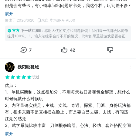
但是会有些卡，有小概率问出问题后卡死，我这个档，玩到差不多7
0个小时左右，开始会闪退，这时候输入法经常会打不开，没法问ai
展开
和输坐标，对游戏后期影响还是挺大的，后面也找到了解决办法，
修改于 2026/6/20
来自 华为BRA-AL00
手机重启后又和一开始一样了
官方
下一站江湖II
:
感谢大侠的支持和问题反馈！我们每一代都会比前作
然后是主线，将门主线虽然挺长但是有些地方过于啰嗦，有些地方
提升100%。 1、输入法经常会打不开的情况，此时如果重进游戏是否会正
不够细节，前期经常因为一些小事乱跑，后期统一三国却是有些过
常？方便的话可以来个云存档到客服邮箱，我们拿对应的机型去测试一下。
于仓促了，一下就结束，皇帝线宁贵妃甚至都没有交代结局
2、哈哈哈我去戳了一下文案策划，他说他前面对徐一一点铺垫都没有，能
7
42
然后是支线，剧情之间割裂感太重，在主线或其他剧情里面，主角
猜出徐一就是鬼谋的真乃神人。 3、剧情难度可能有一些问题，我们去排查
并针对性进行调整。 4、关于支线攻略方面，我们录入了绝大多数解谜、奇
可能名震天下甚至一统天下且实力强大，但在一些支线主角又成了
遇攻略，大侠可以来官微群@微信群小助手，如果问AI问不到，那基本游戏
无名小卒，还时不时有剧情杀之类的，明明我有打败三圣的实力，
残阳映孤城
内选中任务栏就会有指引
在一些剧情里打一些杂兵，就算我把他秒了剧情也是打半天堪堪拿
玩过
下或者不敌逃跑。还有百花谱的一些剧情或者一些支线剧情，和主
优点：
线剧情是冲突的，如高枫芸百花谱的剧情，做得我一脸懵逼，ai写
1、单机买断制，这点很加分，不用每天被日常和氪金绑架，想什么
的吧，然后马夫人百花谱，不管玩家在前置任务是怎么选的，都默
时候玩就什么时候玩
认是把信给了马老爷
2、内容量确实很足，主线、支线、奇遇、探索、门派、身份玩法都
接着还是剧情，剧情自由度不行，玩家可以选择的地方太少，不同
有，很多东西不是直接摆在脸上，而是要自己去碰、去找，有闯荡
剧情主角的性格可能左右脑互搏，玩家玩着也没有代入感，如威压
江湖的感觉
东瀛剧情里，很容易就能猜到徐一就是鬼谋，却还是要眼睁睁看着
3、武学系统比较丰富，刀剑棍拳暗器、心法、轻功、套路搭配空间
主角被徐一欺骗，主线的话就那几条线路，除了归隐线不同线路流
很大，前期可能有点懵，但研究明白之后会有养成成就感
程都大差不差，可能就某些线得多打几个boss，然后几个小支线的
展开