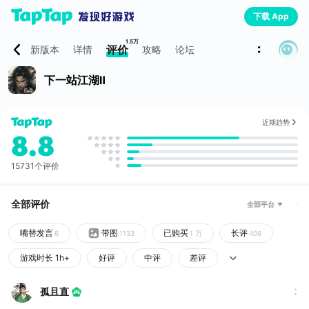
下载 App
1.5万
评价
新版本
详情
攻略
论坛
下一站江湖Ⅱ
近期趋势
8.8
15731个评价
全部评价
全部平台
嘴替发言
带图
已购买
长评
6
1133
1 万
406
游戏时长 1h+
好评
中评
差评
孤且直