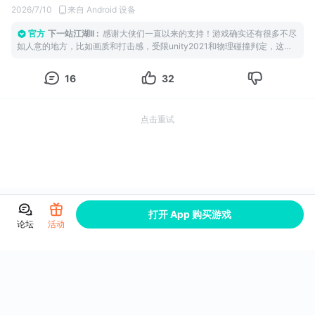
4、开放世界的味道不错，路上经常能遇到事件和NPC，不是单纯
差别，我记得前作还有魔道线呢
2026/7/10
来自 Android 设备
清问号，偶尔误入一个支线反而比主线还让人印象深
数值安排得不合理，主线强度跨度太大，我记得主线前中期遇到的
官方
下一站江湖II
:
感谢大侠们一直以来的支持！游戏确实还有很多不尽
5、国产武侠味比较正，不是纯数值刷刷刷，很自由
怪都很弱，后期突然就跨越好几个境界直接对上武林神话和陆地神
如人意的地方，比如画质和打击感，受限unity2021和物理碰撞判定，这确
缺点：
仙级别的敌人，黑榜剧情里，游逸我记得在复活灵均任务里是挺强
实是这代的短板。 从游戏上线，新手任务引导的不足确实一直被吐槽，我们
1、画面和动作表现不算顶级，建模、打击感比不上某云（不是故意
的陆地神仙，到天剑龙刀任务里变成路边一条，君子剑那些实力也
也在一直在优化完善，增加UI物品图鉴，游戏内也增加了江湖指引等等，希
16
32
踩一捧一，国内也没几个能跟他比的）
很弱，而在主线已经寄了的林一朝诈尸了，黑榜风云里面黑风寨寨
望能给大家带来更好的体验。 大侠在游戏过程如果发现BUG，可以随时联
系我们的客服或发邮件到客服邮箱，我们会尽快处理。 至于宠物系统，宠物
2、很多系统需要自己摸索，有时候会摸索到狂躁，比如我
主是陆地神仙，其他两个门派的人是独步江湖，境界差距也太大
系统我们捉摸一个更好玩的玩法出来，主要是不能太出武侠的戏，太神话会
3、部分任务提示不够清楚，偶尔会出现找不到人的情况，体验会有
了，那两个门派真的能和黑风寨争锋吗？黑风寨寨主境界给太高
点击重试
像仙侠。
点断
了。岁寒三老任务里徐一独步江湖血量比很多陆地神仙都要厚，到
4、优化和细节还可以继续打磨，偶尔有卡顿、对话bug，浪子有个
了威压东瀛剧情里面整个东瀛阵营都是路边一条，徐一直接被我秒
任务的对话人名错误，有点出戏，部分交互也显得粗糙
杀
比较明显的地方就这些，这游戏有点粗糙，但内容量、自由度和武
npc方面，队友不好培养，一本功法只能学一次，升级境界又要不
学养成确实撑得住体验。对喜欢单机武侠、喜欢自由探索的玩家来
少内功，培养起来挺麻烦的，百花谱之类的任务入队的大多是白板
说，瑕不掩瑜，值得好评。
队友，没什么用，npc入队后属性会减少很多（镜无双），差得太
打开 App 购买游戏
最后，我想问，能不能出个宠物栏，加强一下宠物玩法？
多了，随机npc的话陆地神仙太多了，点进去看亲人那边经常一堆
论坛
活动
陆地神仙，关键是那个npc本身自己只是第一个境界，结果儿子女
儿都是陆地神仙，这合理吗？然后npc的被动太难找，因为不同兵
器的被动不是通用的，所以找个自己想要的挺难，npc还随时可能
会寄
最后是各种小问题和建议，ai还是不够完善，一些支线是没有攻略