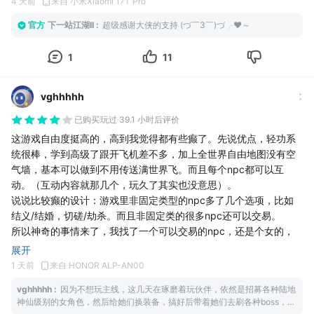
4 天前
来自 小米Xiaomi 17T Pro
心走，行善救人收获江湖美名，亦或是独行做快意浪子都可以。武
官方
下一站江湖II
:
超级感谢大侠的支持 (づ￣3￣)づ╭❤～
学系统自由度堪称一绝，剑、刀、拳、暗器、奇门兵器全都可练，
内功心法互相搭配产生不同效果，钻研搭配招式的过程乐趣十足。
1
11
江湖之所以动人，在于人情与意外。随处触发的随机奇遇、巷弄里
的恩怨纷争、隐世高人的机缘馈赠，没有固定脚本，每次新开存档
都能拥有不一样的江湖经历。NPC拥有独立生活逻辑，白天赶集经
vghhhhh
商、夜晚归家休憩，会喜怒哀乐、恩怨往来，整个江湖是“活”的，而
已购买
玩过 39.1 小时后评价
非只会站着对话的工具人。
玩法兼顾热血与休闲，厌倦打斗可以钻研锻造、炼丹、垂钓、经
这游戏自由度挺高的，高到我觉得都有些癫了。先说优点，轻功系
商，隐居市井过上闲逸生活；想要闯荡武林，便可挑战武林高手、
统很棒，学到高级了跟开飞机差不多，加上全世界自由地图没有空
争夺秘籍、结交各路侠客组建小队。昼夜更迭、风霜雨雪的环境变
气墙，基本可以做到不用传送满世界飞。而且每个npc都可以互
化，更是进一步拉高沉浸感。
动。（互动内容就那几个，玩久了其实也没意思）。
游戏固然存在些许细节瑕疵，但瑕不掩瑜。它做到了武侠游戏最珍
说说比较癫的设计：游戏里非固定类型的npc多了几个选项，比如
贵的一点：给玩家一片自由的江湖，由你书写自己的侠生。热爱单
结义/结婚，切磋/劫杀。而且非固定类的很多npc还可以交易。
机武侠、向往自由江湖的玩家，千万不要错过。
所以神奇的事情来了，我找了一个可以交易的npc，还是个女的，
看了详细发现是陆地神仙级别，然后我就先刷好感度，再跟她结
展开
婚，又把她招募到自己队伍里。
1 天前
来自 HONOR ALP-AN00
后面比较逆天的事情来了，点她头像后可以随时跟自己交易，交易
vghhhhh
:
因为不想玩主线，这几天在琢磨着玩伙伴，依然是招募各种陆地
完的内容还会不久后刷新。而且切磋/劫杀的选项依然存在…
神仙级别的女角色，然后给她们换装备，搞好后带着她们去刷各种boss，争
后面我就突发奇想，某个晚上带着一群招募的美女去各大城镇乱