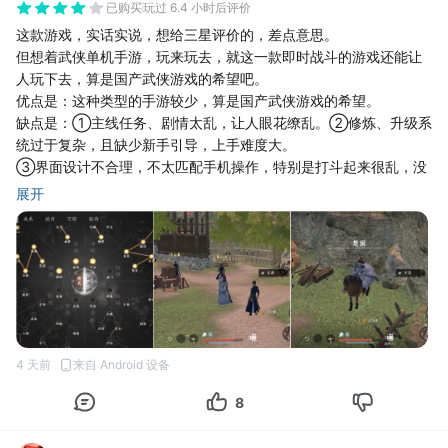
已购买
玩过 6.4 小时后评价
这款游戏，实话实说，想给三星评价的，差点意思。
但想着武侠单机手游，玩来玩去，就这一款即时战斗的游戏还能让
人玩下去，算是国产武侠游戏的希望吧。
优点是：这种类型的手游较少，算是国产武侠游戏的希望。
缺点是：①主线任务、剧情太乱，让人眼花缭乱。②修炼、升级系
统过于复杂，且缺少新手引导，上手难度大。
③界面设计不合理，不太匹配手机操作，特别是打斗起来很乱，没
法让玩家精细化操作。
展开
4 天前
来自 Android 设备
8