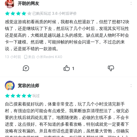
开朗的网友
已购买
玩过 3.6 小时后评价
感觉这游戏初看画质的时候，我都有点想退款了，但想了想都12块
钱了，还是继续玩了下去，然后玩了几个小时后，发现其实可玩性
还是挺高的，大概就是越玩越上头的感觉。缺点就是人物时不时会
卡一下建模。然后嗯，可能掉帧的时候会闪退一下。不过总的来
说，还是挺不错的一款游戏。
13 小时前
来自 小米Redmi K40
1
宽容的法师
玩过
自己摸索着挺好玩的，体量非常变态，玩了几个小时没清完新手
村，有强迫症的可能会有点难受。我果断放弃清理想法了，做完必
要的主线后就四处乱逛了。地图随便跑，必做的主线不多，不会卡
进度，这点很好。有不知道的多看看攻略，特别成就党一定要看下
攻略有没有漏的。并且有些话也是要说的，虽然量大管饱，但确实