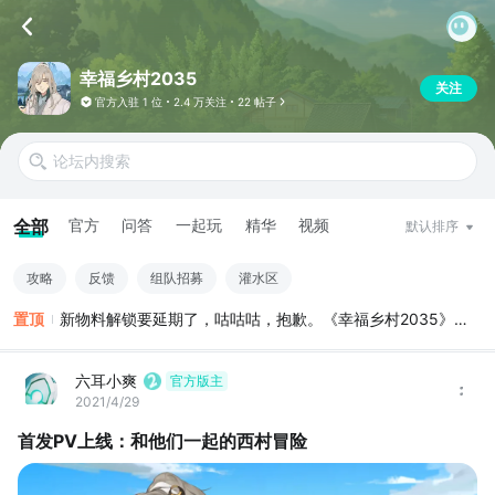
幸福乡村2035
关注
官方入驻
1 位
2.4 万关注
22 帖子
全部
官方
问答
一起玩
精华
视频
默认排序
攻略
反馈
组队招募
灌水区
置顶
新物料解锁要延期了，咕咕咕，抱歉。《幸福乡村2035》
（Shisensho 2035）正式版支持简繁英日
PC（windows+MacOS）移动(IOS+安卓)Switch主机 预计7
六耳小爽
官方版主
月开启摩点众筹：游戏软件steam本体及拓展包激活码、傅远
2021/4/29
猷的眉山好茶、沙马只布的巴塘奇物、秦恒的三星堆印象手
首发PV上线：和他们一起的西村冒险
办、周杉的国风耳机等周边等你来看！
demo试玩版暂定释出第0章《漕河泾的候鸟》