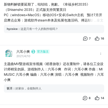
新物料解锁要延期了，咕咕咕，抱歉。《幸福乡村2035》
（Shisensho 2035）正式版支持简繁英日  
PC（windows+MacOS）移动(IOS+安卓)Switch主机   预计7月开
启摩点众筹：游戏软件steam本体及拓展包激活码、傅远猷的眉山
...
全文
好茶、沙马只布的巴塘奇物、秦恒的三星堆印象手办、周杉的国风
hyzsice
：
这是只有一个人的制作组吗？
耳机等周边等你来看！ 
demo试玩版暂定释出第0章《漕河泾的候鸟》
7
16
主线第1章单元剧《传统的未来》
主线第2章单元剧《心动合唱团》
六耳小爽
官方版主
制作人：六耳小爽
2021/4/10
编剧：六耳小爽
脚本程序：六耳小爽 
主题曲MV暨游戏宣传视频《稻香旅歌》还在重制中，请各位工业设
交互设计：六耳小爽 
计师稍安勿躁。游戏制作人：六耳小爽   作词：六耳小爽 作曲：MI 
主策划：六耳小爽
MUSIC 六耳小爽 编曲：六耳小爽 演唱：六耳小爽  视频制作：六耳
暂定taptap为移动端·安卓独家更新渠道
小爽
斩月
：
好家伙，全能制作人
8
14