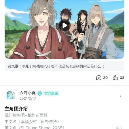
主线第1章单元剧《传统的未来》
主线第2章单元剧《心动合唱团》
制作人：六耳小爽
编剧：六耳小爽
脚本程序：六耳小爽
交互设计：六耳小爽
主策划：六耳小爽
暂定taptap为移动端·安卓独家更新渠道
封九黎
：
草死了[嗒啦啦2_哈哈]不管是疑似自制的pv还是什么（
20
38
六耳小爽
官方版主
2021/3/17
主角团介绍
我们聊聊吧~相约在西村
中文名《幸福乡村：田野赛博》
英文名《Si Chuan Sheng-2035》
...
全文