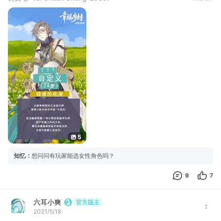
日文名《四川省 天府の国~私とサイボー小隊のロングバケーショ
ン~来たら離れたくない西村の旅》
拟登录平台：Steam/IOS/Android/Switch/H5
5
知忆
：
想问问有玩家能选女性角色吗？
9
7
六耳小爽
官方版主
2021/5/18