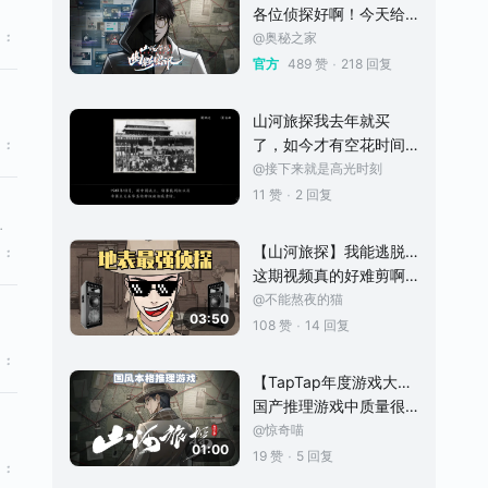
各位侦探好啊！今天给大家带来一个重磅消息！ 1月底是《山河旅探》上线一周年，我们将在农历春节到来之际，为大家带来一个与春节档即将上映的电影推出一个免费的! 免费的! 免费的! 春节联动特别篇——《幽影密讯》。(已经购买山河旅探的小伙伴可等待游戏发布新版本) 不同于《山河旅探》以推理核心，这次的《幽影密讯》使用上了奥秘之家的传统艺能——解谜。对的，了解我们的小伙伴可能知道，奥秘之家虽然是游戏界的新面
@奥秘之家
·
官方
489 赞
218 回复
山河旅探我去年就买
了，如今才有空花时间
去游玩。整体体验蛮好
@接下来就是高光时刻
的：整体游戏难度不
·
11 赞
2 回复
高，至少是对我来说，
 6.到船长室和罗船长、吴大副对话，触发剧情。 7.检验尸体如图 8.查看疑团 9.进入沈仲平舱室调查里面物品获得对应线
要我评价游戏由易到难
【山河旅探】我能逃脱完全是因为我的聪明才智，才不是因为县长是我二叔 #TapTap新游试玩节#
的程度那就是：1到3简
这期视频真的好难剪啊，大约每剪一个小时我就会因为极度痛苦而决定打两个小时的apex缓解一下(雾) 记得点赞关注！ 还有记得b站同名！
单，案件也并不复杂，
@不能熬夜的猫
相当于试试水。 第一案
03:50
·
108 赞
14 回复
件我试玩过，能确定是
罗世文，当然有能直接
【TapTap年度游戏大赏】国民侦探就是你！国风本格推理游戏
锁定凶手的证据，就是
国产推理游戏中质量很高的类型，身为侦探却屡遭陷害，你能否替自己洗脱冤屈？ #TapTap年度游戏大赏应援 #单机游戏 #游戏安利 #游戏推荐 #游戏日常 #推理游戏 #山河旅探
桌上的书稿，但是为什
@惊奇喵
么没有了，那一定是被
01:00
凶手拿走了，那这个书
·
19 赞
5 回复
稿对来说是有用的？谁