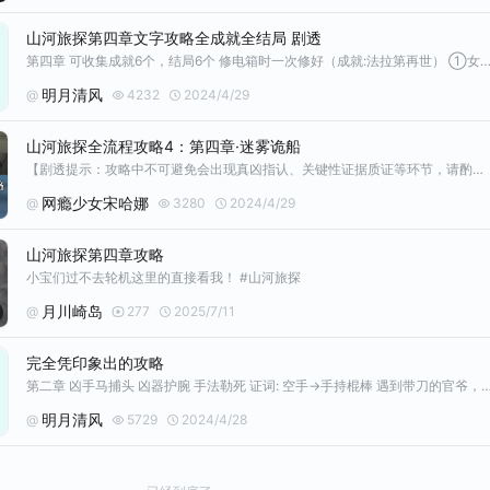
山河旅探第四章文字攻略全成就全结局 剧透
第四章 可收集成就6个，结局6个 修电箱时一次修好（成就:法拉第再世） ①女尸: 1.玻璃圆片 2.头发 3.身体 4.脚部 5.血迹 6.手部 7.烛台 8.胸口 与 “阿福手上沾血所以是凶手”这一推论有矛盾的事实是? →凶器烛台 →血条扣光（结局:巨轮沉没） 能表明阿福进入案发现场时间的证据是?→煤油灯 阿福手上沾血的原因是什么?→玻璃碎片 命案发
明月清风
@
4232
2024/4/29
山河旅探全流程攻略4：第四章·迷雾诡船
【剧透提示：攻略中不可避免会出现真凶指认、关键性证据质证等环节，请酌情阅读】 🎮本期相关游戏：《山河旅探》 🎮攻略内容：第四章·迷雾诡船全流程 ⭐Part1、调查阶段 对话吴大副、约瑟、吴德满、吴引珠，调查桌上的报纸。 接通电源线，接通方式参考图片。 调查箱子、尸体，对话吴德满。 问题1：与阿福是凶手这一推论有矛盾的事实是？ 选择：凶器烛台 问题2：表明阿福进入案发现场时间的证据是？ 选择：地上的
网瘾少女宋哈娜
@
3280
2024/4/29
山河旅探第四章攻略
小宝们过不去轮机这里的直接看我！ #山河旅探
月川崎岛
@
277
2025/7/11
完全凭印象出的攻略
第二章 凶手马捕头 凶器护腕 手法勒死 证词: 空手→手持棍棒 遇到带刀的官爷，看榜→粘榜，看守案发现场 都对 不是杨二的证据，包子的箱笼 不是罗世文的证据，炭盆 是马捕头的证据，佩刀绳 ———————————————————————— 第四章 矛盾: 周围很安静，诵经声→吴德满抛祭品的声音 一个人往夹板上去→一个人都
明月清风
@
5729
2024/4/28