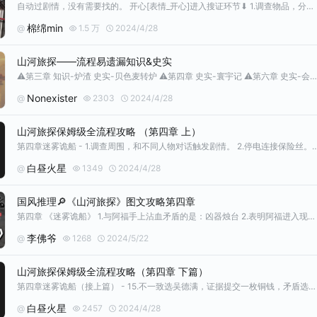
自动过剧情，没有需要找的。 开心[表情_开心]进入搜证环节⬇ 1.调查物品，分别与吴大副、吴德满、吴引珠对话 2. 所有剧情触发后，自动到连接电路。详见图2⃣️ 3. 调查屋内物品，全部找到，与吴德满对完话，调查尸体，共8处，详见图2⃣️（脚部、血迹、胸口、身体、头发、手部、烛台、其他） 开心[表情_开心]第一次推理环节⬇ 1. 放大镜指出【凶器烛台】 2. 放大镜指出【地上的煤油灯】 3.
棉绵min
@
1.5 万
2024/4/28
山河旅探——流程易遗漏知识&史实
⚠️第三章 知识-炉渣 史实-贝色麦转炉 ⚠️第四章 史实-寰宇记 ⚠️第六章 史实-会审公廨 知识-举证义务 #山河旅探攻略征集
Nonexister
@
2303
2024/4/28
山河旅探保姆级全流程攻略 （第四章 上）
第四章迷雾诡船 - 1.调查周围，和不同人物对话触发剧情。 2.停电连接保险丝。 3.发生命案调查场景物品获得相应线索，检查尸体。4.和吴德满对话询问。 5.和推论有矛盾的事实是凶器烛台，表面时间证据是地上的煤油灯，阿福手上沾血原因是玻璃碎片，命案后还有其他人进房间证据是行李箱。
白昼火星
@
1349
2024/4/28
国风推理🔎《山河旅探》图文攻略第四章
第四章 《迷雾诡船》 1.与阿福手上沾血矛盾的是：凶器烛台 2.表明阿福进入现场的时间证据：地上的煤油灯 3.阿福手上沾血的原因：玻璃碎片 4. “我立刻出门……”👉🏻引珠证言“我胸闷回屋吃药..…” 5.有一个人与我调查不一致：吴德满“从屋里出来后……” 6.如果吴德满一直在甲板这件物品：一枚铜钱 7.如果吴德满说真话，另一个人矛盾：阿福“我一直在屋里休息……” 8.指出没有不在场证明的人：吴引
李佛爷
@
1268
2024/5/22
山河旅探保姆级全流程攻略（第四章 下篇）
第四章迷雾诡船（接上篇） - 15.不一致选吴德满，证据提交一枚铜钱，矛盾选阿福，没有不在场证明选择吴引珠。 16.质疑吴引珠“船头去有没有其他人”，证物选择打碎的煤油灯。有没有两人说的这部分都是真的？选择阿福看到了引珠。如果引珠不是凶手，选择发现尸体 17.纸牌真正的用途，提交餐厅的报纸。引珠的动机，提交墙上的剪报。 18.休息剧情，选择另有其人。 19.共同推理部分，分别选择数量、因为意外、顺
白昼火星
@
2457
2024/4/28