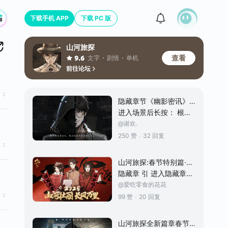
下载手机 APP
下载 PC 版
山河旅探
查看
文字
剧情
单机
9.6
前往论坛
隐藏章节《幽影密讯》ARG谜题详解
进入场景后长按： 根据提示找到两边悬浮图案对应的场景—设置界面 解锁章节《飞绳奇案》，依据提示打开章节3-3《神龛的秘密》，并对照谜题丁未页。 得到密文：“哔站用户亦久伊凌” 片尾提示： 所选章节为2-3《乡间走访》，对应庚子页谜题。 找到谜题中所示位置，可以看到数字。结合谜面中所给点和冒号得到密码47.93.60.87:70 (注意冒号为英文符号) 所得密码为一个网站地址，浏览器输入跳转得： 倾
@谢欢.
·
250 赞
32 回复
山河旅探:春节特别篇·幽影密训
隐藏章 引 进入隐藏章节 长按气泡框 则不达 丁未 根据图中提示点开解锁新章节 前往铁厂后院—实验室（多点跳过） 看图数数 连接对应字 08 10 06 05 哔站用户 01 02 03 04 亦久伊凌 搜索亦久伊凌 观看橡胶股灾视频得到进入庚子章节的线索 庚子 依次找到5处地址 它们分别是罗世文家门口、右侧村口、高老板早餐摊附近、衙门口书摊和铁匠铺。 分别可以得到答案：47、93、60、87、7
@爱吃零食的花花
·
99 赞
20 回复
山河旅探全新篇章春节来袭！这次，我们玩点不一样的！