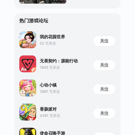
热门游戏论坛
我的花园世界
关注
53 万关注
无畏契约：源能行动
关注
1645 万关注
心动小镇
关注
3961 万关注
香肠派对
关注
4391 万关注
使命召唤手游