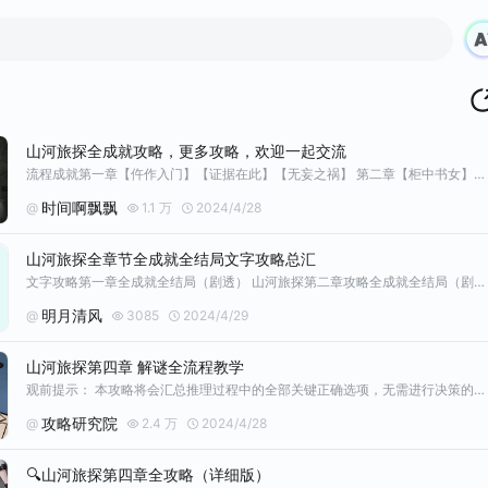
山河旅探全成就攻略，更多攻略，欢迎一起交流
流程成就第一章【仵作入门】【证据在此】【无妄之祸】 第二章【柜中书女】【普通西装】 第三章【闪亮登场】【炉边祟影】 第四章【大发明家】【郝诗一首】【迷雾诡船】 第五章【斗室疑阵】 第六章【落魄侦探】【身手了得】【抽丝剥茧】【申城迷局】【公园喵】 章节内成就【焕然一新】任意时间地点换一次衣服 第一章【神乎其技】第二幕带阿福开衣柜（顺序1243）一次成功 第二章【一丝不苟】第二幕观察炭盆后用炭涂抹书桌
时间啊飘飘
@
1.1 万
2024/4/28
山河旅探全章节全成就全结局文字攻略总汇
文字攻略第一章全成就全结局（剧透） 山河旅探第二章攻略全成就全结局（剧透） 山河旅探第三章全成就全结局攻略 山河旅探第四章文字攻略全成就全结局 剧透 山河旅探文字第五章攻略全成就全结局 剧透 山河旅探第六章（上）文字攻略全成就全结局 山河旅探第六章(下）文字攻略全成就全结局 #山河旅探手机端首发 #山河旅探攻略征集 #发现好游戏 #游戏日常
明月清风
@
3085
2024/4/29
山河旅探第四章 解谜全流程教学
观前提示： 本攻略将会汇总推理过程中的全部关键正确选项，无需进行决策的内容本文将会省略，主要帮助卡关的玩家快速通关。攻略难免涉及剧透，想要沉浸体验请谨慎查看本文。 随着主角回忆，我们来到了两年前的山河号，探索船上后会遇到停电，按照攻略连线将电箱修复即可继续推进剧情。 如果发现无法触发攻略提及的相关解谜点位，请检查场景内可交互内容有无遗漏。经常需要把所有场景可交互内容都调查一遍才能推进到下一环节剧情
攻略研究院
@
2.4 万
2024/4/28
🔍山河旅探第四章全攻略（详细版）