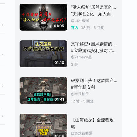
就是凶手。第二个案
“活人祭炉”居然是真的？！
件，我能直接锁定凶手
“夫神物之化，须人而成。” 《山河旅探》第三章--「炉边崇影」案的PV中有提到， 汉阳铁厂里的工人们纷纷传言， 厂里发生的命案是干将莫邪显灵， 这时候就有好多小伙伴不禁询问， 难道历史上， 干将莫邪的传说还真的是跟“活人祭炉”有关？！ 干将莫邪的最早记载是出现在西汉刘向的《列士传》里， 讲的是春秋时期， 干将、莫邪夫妻二人用三年时间铸造了一雄一雌两把绝世宝剑， 但他们知道， 绝世珍宝肯定瞒不过当时
生后还有其他人进过房间→行李箱 行李箱→
是捕快的线索——是听
@山河旅探
到书摊的老头说捕快买
01:05
·
官方
38 赞
5 回复
文字解密+国风剧情的推理游戏!仿佛在玩一场剧本杀一般有趣！
#宝藏游戏安利派对 #发现好游戏 #浅评一下 #游戏日常 #游戏杂谈
@Yameyy吴
01:10
3 赞
破案到上头！这款国产根本停不下来！
#新年新安利
@半只柚子
01:41
·
12 赞
5 回复
没有 周围黑漆漆的→阿福的煤油灯 引珠动机→剪报 是小鹅的证据，马吊牌（直接证据
【山河旅探】全流程攻
略
@游戏百晓通
36:16