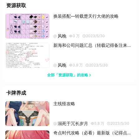
资源获取
换装搭配—转载楚天行大佬的攻略
风晚
@
3 万
2023/5/30
新海和公司问题汇总（转载记得备注来自tap风晚哦）
风晚
@
3.9 万
2023/5/30
全部「资源获取」的攻略
卡牌养成
主线怪攻略
溺死于冗长岁月
@
5.8 万
2023/5/30
奇点时代攻略（必看）最新版（记得点赞收藏）（内有最详细配队）