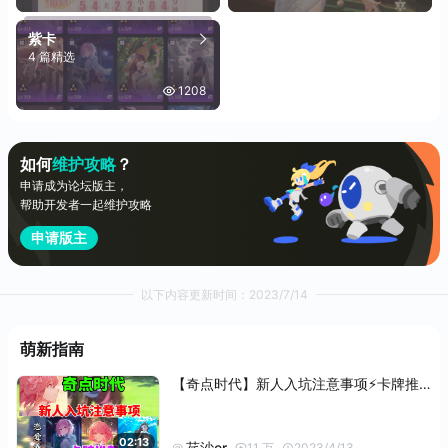
紫卡
4 篇精选
1208
如何
维护攻略
？
申请成为论坛版主，
帮助开发者一起维护攻略
申请版主
以下内容更新时间：2023/7/14
萌新指南
【奇点时代】新人入坑注意事项⚡卡牌推荐，新人必看
02:13
荏沙er
@
11 万
2023/4/13