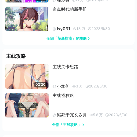
奇点时代萌新手册
lsy031
@
13 万
2023/5/30
全部「萌新指南」的攻略
主线攻略
主线关卡思路
02:20
小笨但
@
3 万
2023/5/30
主线怪攻略
溺死于冗长岁月
@
5.8 万
2023/5/30
全部「主线攻略」