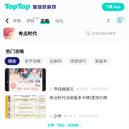
下载 App
2.5万
攻略
详情
评价
论坛
奇点时代
热门攻略
综合
新手攻略
兑换码
强度排行
新版本
寻找格陵兰
@
3993
2026/3/3
奇点时代当前版本卡牌t度排行榜
少华
@
1.4 万
2025/5/22
全部「综合」的攻略