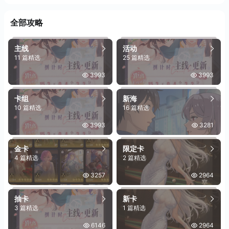
全部攻略
主线
活动
11 篇精选
25 篇精选
3993
3993
卡组
新海
10 篇精选
16 篇精选
3993
3281
金卡
限定卡
4 篇精选
2 篇精选
3257
2964
抽卡
新卡
3 篇精选
1 篇精选
6146
2964