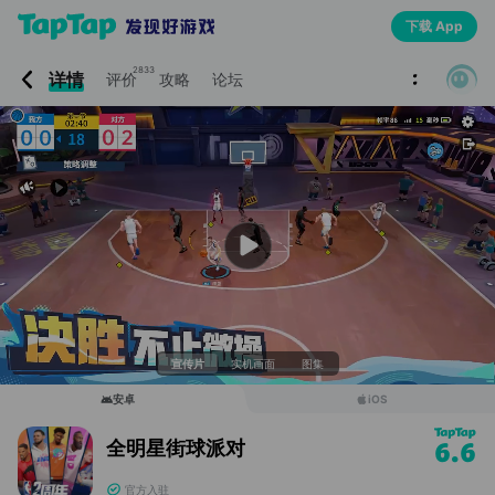
下载 App
2833
详情
评价
攻略
论坛
宣传片
实机画面
图集
安卓
iOS
全明星街球派对
6.6
官方入驻