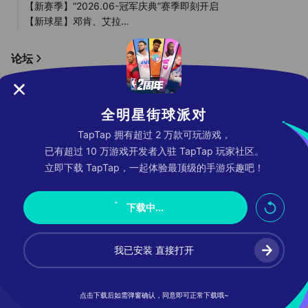
【新赛季】“2026.06-冠军庆典”赛季即刻开启
己的招牌动作，还练起了球场上看不到的丰富花式；他们摆脱队
【新球星】邓肯、艾拉
伍教练安排的定位，自由体验着不同流派打法；他们建立起自己
【新系统】球衣护具
的联盟球馆，篮球信仰成为通往胜利的唯一导航；他们搭配起潮
【球衣更新】球衣系统全面升级，全新专属球衣包登场
流时装引领街头风尚，体验创新的球鞋工坊；他们和好友一起逗
论坛
【新玩法】超级球...
趣玩具，用酷炫入场宣告比赛开始…… 我们终于走出了实现这个
梦的第一步，迫不及待地想把这一切体验分享给你们，尽管它还
不那么成熟。 篮球是我们平淡生活的解药，脱下开发组的外衣
后，我们也只是“臭打篮球的”。我们经常没日没夜地一起打球，
全明星街球派对
分享你的游戏感受
辗转在城市的各个球场，享受街头对决的酣畅淋漓，斗牛决胜的
TapTap 拥有超过 2 万款可玩游戏，
去发帖
血脉贲张。在鞋底摩擦的声音下感受心跳的逐渐加速，享受一次
已有超过 10 万游戏开发者入驻 TapTap 玩家社区。
精彩翻盘的绝佳快感…… 同时我们也是篮球的忠实观众，无数次
立即下载 TapTap，一起体验最顶级的手游乐趣吧！
在休息日聚集在办公室，只为了能一起享受顶级球星们带来的竞
技盛宴。我们享受着篮球巨星们神乎其技的精彩发挥和竞技体育
详细信息
永不言弃的动人精神，在看到拼尽全力的球星最终黯然离场时，
下载中...
联网 App
是
感动，却也为成王败寇的不变铁律而丝丝心酸。 如果要给我们
一个定义，我更愿意说，我们是“篮球热爱者”。我们想要分享这
App 核准
浙B2-20090185-58A
种热爱，希望你能加入我们，让我们一起把这个梦做得更好更完
我已安装 直接打开
核准主办方
杭州网易雷火科技有限公司
整，找回我们爱上篮球的第一个瞬间。 这一次，让天赋重返街
当前版本
1.0.315370
头，球星们已经就位，我们街头见！
点击下载后如需弹窗确认，同意即可正常下载哦~