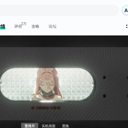
2万
详情
评价
攻略
论坛
宣传片
实机画面
图集