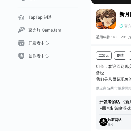
新月
TapTap 制造
官
聚光灯 GameJam
适用年龄
16+
201 
开发者中心
二次元
剧情
创作者中心
组长，欢迎回到现
曾经
我们是从属超现象
以刀锋为名，自称
供应商 深圳市烛薪网
现在
我们被定性为毁灭
开发者的话
《新
基地，与蘑菇帮派
+回合制策略游
未来
各类超实体。你
我们会在什么地方
烛薪网络
同伴的协助下，
檬茶作战呢？我完全
开发
间，你将找寻记