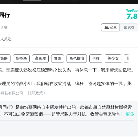
同行
7.8
方入驻
安卓
iOS
万人
关注
策略
新怪谈
高画质
冒险
角色扮演
卡牌
美少女
横版
实。现实流失还没彻底稳定吗？没关系，再休息一下，我来帮您回忆吧。
管理局的特战小组；我们站在收管混乱、疯狂、怪诞超实体的一线；我们
——橙刀锋。
络科技有限公司
隐私政策
月面基地的叛徒；我们在南廷与各方周旋，挣扎求存；我们以老旧站台为
月同行》是由烛薪网络自主研发并推出的一款都市超自然题材横版探索
和地铁幽影为邻，成立了独立的同行组织；我们成为了——新月。
戏。不可知之物需遭禁锢——超管局致力于对抗、收管会带来异常灾害的
更多
作为超管局前特战组长，从神秘电话间醒来，被剥夺了身份和记忆。在
，卷入多么庞大的阴谋？与怎样奇异的规则、扭曲的生物和美味的暴走柠
你在沿海都市南廷的街头巷尾探寻。在势力纠葛之中，现实与异常之
不知道,但相当期待！因为我相信着您。...
忆、对抗超实体，带领同伴破开前行的路。