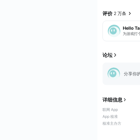
评价
2 万条
Hello T
为游戏打
论坛
分享你
详细信息
联网 App
App 核准
核准主办方