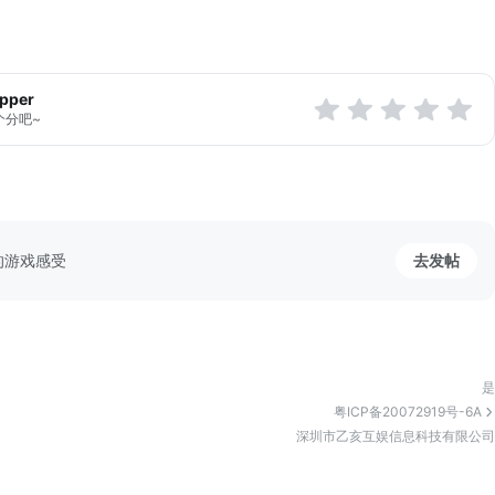
apper
个分吧~
的游戏感受
去发帖
是
粤ICP备20072919号-6A
深圳市乙亥互娱信息科技有限公司