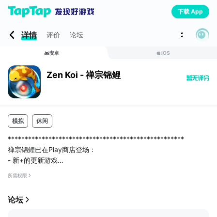
下载 App
详情
评价
论坛
安卓
iOS
Zen Koi - 禅宗锦鲤
模拟
休闲
****************************************************
禅宗锦鲤已在Play商店登场：
- 新+的更新游戏
- SG50游戏
所需权限
****************************************************
在全新、时尚的 LandShark 游戏——禅宗锦鲤中，养殖、繁殖和收
论坛
集五颜六色的锦鲤，体验“归隐池塘， 参禅悟道”的境界。禅宗锦鲤
是一款集休闲操作和战略性收集于一体的独特游戏，舒缓轻松的玩