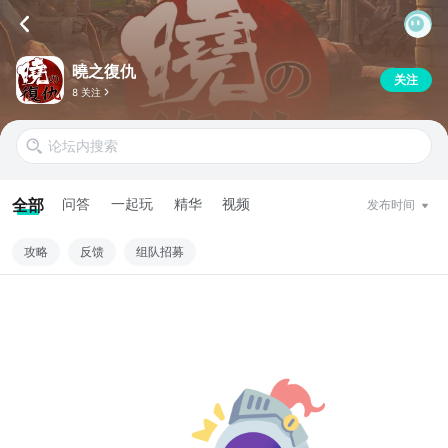
曉之復仇
关注
8 关注
全部
问答
一起玩
精华
视频
发布时间
攻略
反馈
组队招募