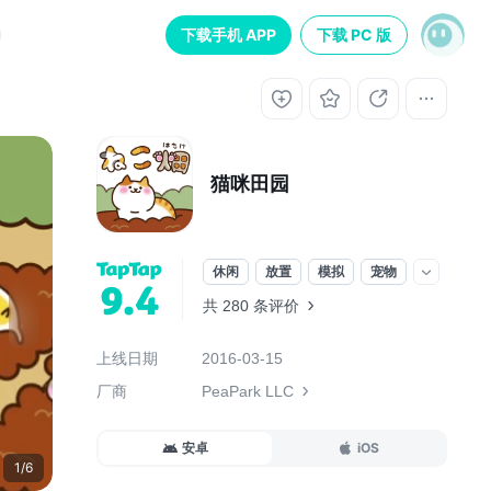
下载手机 APP
下载 PC 版
猫咪田园
休闲
放置
模拟
宠物
9.4
共 280 条评价
上线日期
2016-03-15
厂商
PeaPark LLC
安卓
iOS
1/6