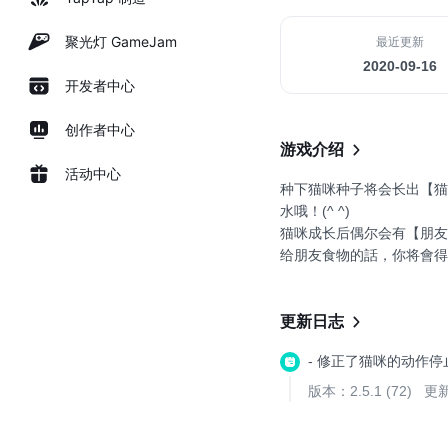
聚光灯 GameJam
最近更新
2020-09-16
开发者中心
创作者中心
游戏介绍
活动中心
种下猫咪种子将会长出【
水哦！(^ ^)
猫咪成长后偶尔会有【朋友
给朋友食物的話，你将會得到
------------------
游戏说明
------------------
更新日志
▪放置型猫咪饲养（栽培）
- 修正了猫咪的动作停
在商店里购买种子，然后种
猫咪放养着也会自然生长。
版本：2.5.1 (72)
更新
▪偶尔浇水