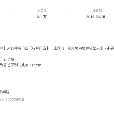
关注
上线日期
2.1 万
2016-03-15
猫咪】来的神奇田园【猫咪田园】。让我们一起来悠闲地种喵星人吧～不要
】到访哦！
意想不到的礼物！(^ ^)b
游戏
止问题
到田里就会发芽。
就是这么简单！
于 2020/09/16