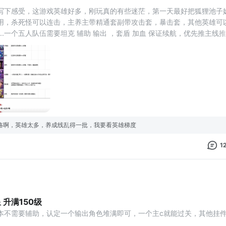
写下感受，这游戏英雄好多，刚玩真的有些迷茫，第一天最好把狐狸池子
用，杀死怪可以连击，主养主带精通套副带攻击套，暴击套，其他英雄可以
....一个五人队伍需要坦克 辅助 输出 ，套盾 加血 保证续航，优先推主线推
玩家先写这些吧！怕写错误导新人，有游戏经验我再写，感谢大家支持！
略啊，英雄太多，养成线乱得一批，我要看英雄梯度
1
升满150级
本不需要辅助，认定一个输出角色堆满即可，一个主c就能过关，其他挂