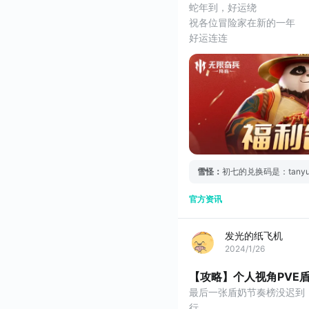
蛇年到，好运绕
祝各位冒险家在新的一年
好运连连
幸福健康
万事如意
福利派送已至
请冒险家们查收~
>除夕兑换码<
GUONIANHAO
>兑换方式<
点击头像-【设置】-【兑
雪怪
：
初七的兑换码是：tanyu
>兑换时间<
2025.1.27-2025.2.10
官方资讯
>春节七天兑换码<
初一（1.29生效）：xinnianh
初二（1.30生效）：quanjiaf
发光的纸飞机
2024/1/26
初三
【攻略】个人视角PVE
最后一张盾奶节奏榜没迟到
行。