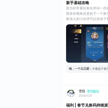
新手基础攻略
因为经常看到有伙伴问一些基
更多的视角还是处于一个新
新加入的小伙伴可以添加下
推荐码:4P9TI4GG
可以拿到丰厚奖励
带【】的都是小标题，可以
【前言】
因为这个游戏的英雄池巨深
啪，一个左正蹬
：
大佬这个箱
雪怪
官方版主
2025/1/27
福利 | 春节兑换码持续派