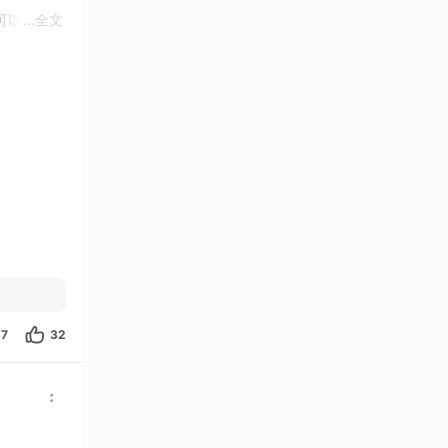
可以用紫卡
...
全文
前会经常对
27
32