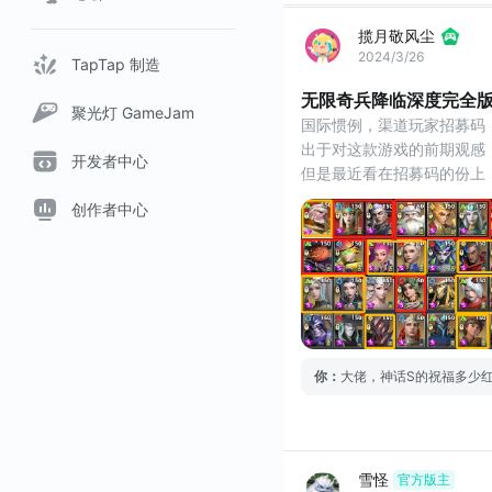
揽月敬风尘
2024/3/26
TapTap 制造
无限奇兵降临深度完全
聚光灯 GameJam
国际惯例，渠道玩家招募码：
出于对这款游戏的前期观感，
开发者中心
但是最近看在招募码的份上
因为内容太多，所以分几个
创作者中心
重头戏来了，人物及战力提
你
：
大佬，神话S的祝福多少红钻
雪怪
官方版主