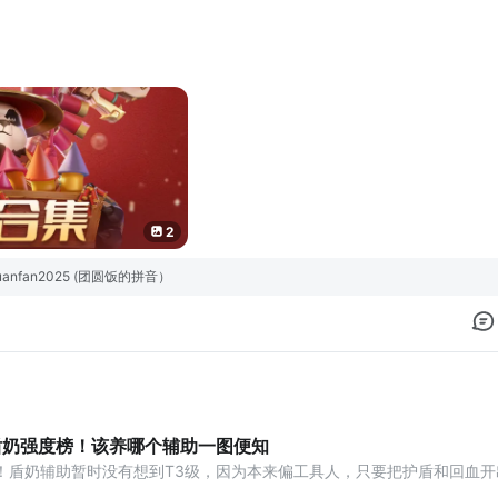
2
换码】输入正确兑换码即可在奖励盒中领取
anfan2025 (团圆饭的拼音）
ao2025 
u2025
盾奶强度榜！该养哪个辅助一图便知
！盾奶辅助暂时没有想到T3级，因为本来偏工具人，只要把护盾和回血开