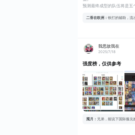
预测最终成型的队伍将是五
先秒谁，不知道对不对
二香在欧洲
：
铁打的辅助，流
我思故我在
2025/7/18
强度榜，仅供参考
魇月
：
兄弟，能说下国际服兑