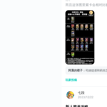
而且这张图里紫卡会相对比
撑起来，后期抽到高星级的
同样还是强调几点：
1. 所有五星英雄都不要吃
出场率太低的
阿晨的橙子
：
司娟缇谟和莉丝
玩家投稿
七段
2023/12/22
新人简单攻略