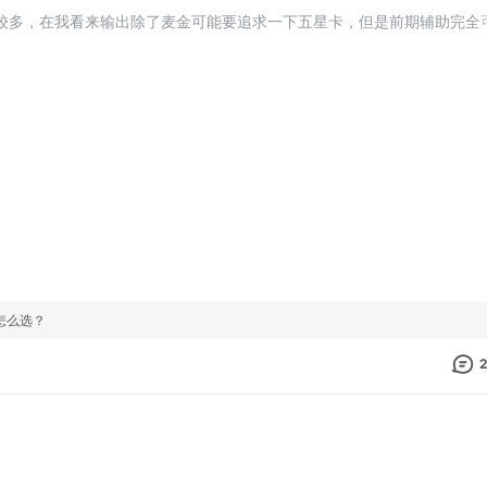
较多，在我看来输出除了麦金可能要追求一下五星卡，但是前期辅助完全
卡再慢慢迭代，前期还是把资源给到主C。
！！！如果你抽到的英雄是T2或者T3的，也不要盲目当狗粮喂了，官方之
怎么选？