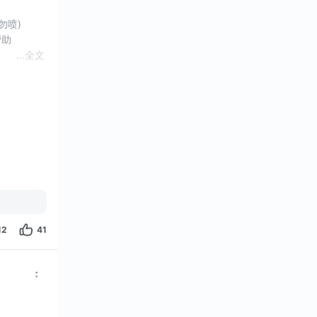
勿喷)
帮助
...
全文
12
41