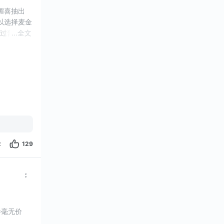
媚喜抽出
选择麦金 
过普通12
...
全文
2
129
件毫无价