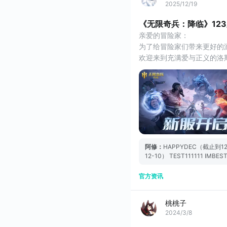
2025/12/19
《无限奇兵：降临》12
亲爱的冒险家：
为了给冒险家们带来更好的游戏
欢迎来到充满爱与正义的洛
※没有显示新服的冒险家请
【当前兑换码合集】
HAPPYDEC（截止到12.31
ADVANTIXLEGENDARY3
IM777
IM888
IM999（需通关战役普通模
阿修
：
HAPPYDEC（截止到12.
12-10） TEST111111 IMBES
官方资讯
桃桃子
2024/3/8