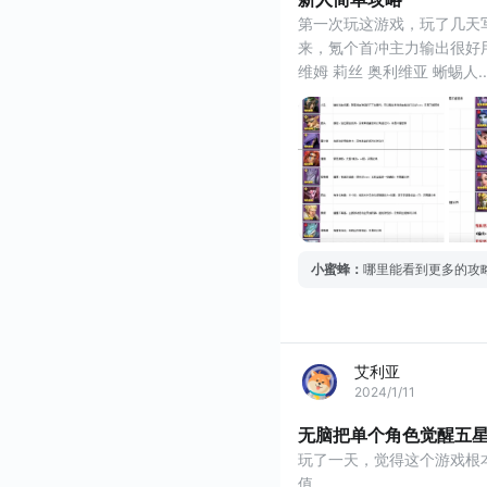
第一次玩这游戏，玩了几天
来，氪个首冲主力输出很好
维姆 莉丝 奥利维亚 蜥蜴人
章送100抽！毕竟不是老
小蜜蜂
：
哪里能看到更多的攻
艾利亚
2024/1/11
无脑把单个角色觉醒五星 
玩了一天，觉得这个游戏根
值。