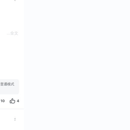
...
全文
战役普通模式
10
4