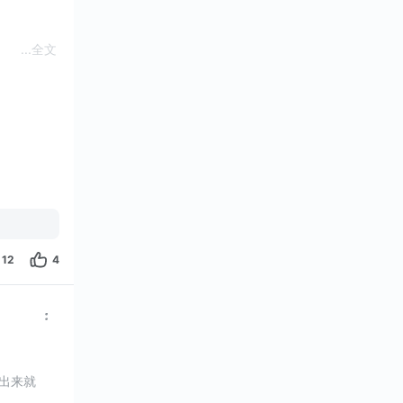
...
全文
12
4
出来就