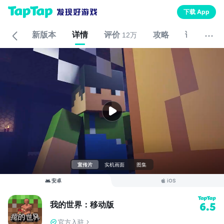
下载 App
新版本
详情
评价
攻略
论坛
12万
宣传片
实机画面
图集
安卓
iOS
我的世界：移动版
6.5
官方入驻