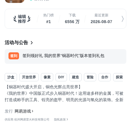
热门榜
下载
最近更新
适用
#1
6556 万
2026-08-07
8
活动与公告
签到领好礼 我的世界“铜器时代”版本签到礼包
签到
沙盒
开放世界
像素
DIY
建造
冒险
合作
探索
【铜器时代盛大开启，铜色光辉点亮世界】
《我的世界》中国版正式步入铜器时代！这用途多样的金属，可被
打造成称手的工具、锃亮的盔甲、明亮的光源与氧化的装饰。全新
加入的铜箱子带来更好的存储体验，铜傀儡则化身活泼灵动的机械
发行
网易游戏
伙伴陪伴左右，还有铜傀儡像、铜粒、展示架等丰富内容等待冒险
家探索。以每一抹铜色装点你的方块世界，尽情展现独属于你的风
供应商 杭州网易雷火科技有限公司
隐私政策
采！