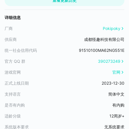
查看更新历史
【限时主题餐厅】游乐园奇遇记
多顾客不知所措
了金黄酥脆的可颂，搭配酸甜莓果与浓郁果酱；还有精致的闪电泡
梦幻游乐园限时开放！穿梭于缤纷乐园，体验旋转木马、摩天轮等
喵~接受现实吧
芙，配上巧克力酱、白巧克力酱和抹茶酱，当然别忘了焦糖布丁与
游乐设施带来的欢乐氛围，完成活动挑战，解锁丰富奖励，开启一
可他们要的菜好多不一样，都好难记住啊
详细信息
现磨醇香咖啡哦~
段充满童趣的经营之旅。
到时候你就说今天只能点素面
赶赴一场烟火与爱意交织的飨宴，品味余生里温柔的回甘！
【限时主题餐厅】萌宠漫时光
欸~~对哦！但还是。。。
厂商
Pokipoky
「主题烹饪活动」爱的誓约、蓝海盛宴
萌宠伙伴与你相约温馨时光！与一群活泼可爱的萌宠共同经营特色
本大桔陪着你呢，勇敢牛牛不怕困难！
- 「爱的誓约」主题烹饪活动将于6月23日开启，餐厅将推出婚宴美
餐厅，制作美味料理，完成活动任务，收获治愈与欢乐，领取丰富
供应商
成都怪趣科技有限公司
勇敢牛牛不怕困难！
食：松软绵密的蛋糕，搭配培根和黄瓜卷的普切塔面包片，圆润饱
活动奖励。
已经来客人了，加油，我的勇士！
满，酸甜清新的番茄以及，肉质紧实，回味悠长的橄榄。
统一社会信用代码
91510100MA62NG551E
- 「蓝海盛宴」主题烹饪活动将于7月17日开启。餐厅将推出海鲜盛
游戏特点：
官方 QQ 群
390273249
宴：弹牙甜美的大虾，鲜嫩多汁的生蚝，焦香四溢的肉串以及沙甜
简单易于上手的游戏玩法
爆汁的西瓜和微醺绚丽的鸡尾酒。
游戏官网
官网
超多食谱、食材，制作上千种食物
沉浸式体验各种特色餐厅
【其他变化】
正式上线日期
2023-12-30
特色剧情，洞见生活百态
- 修复其他已知的bug。
支持语言
简体中文
真诚希望你喜欢我们的游戏！同时我们也在不断努力改善游戏。
是否有内购
有内购
适龄分级
12周岁+
系统版本要求
无系统要求