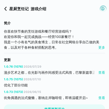
星厨烹饪记
游戏介绍
简介
你喜欢快节奏的烹饪游戏和餐厅经营游戏吗？
欢迎你和我一起完成挑战——经营100家餐厅！
我是一个小有名气的美食博主，日常在社交网络分享自己做的美
食，以及对于各种食材搭配的思考。
更多
这一天，我决定，要和大家一起来经营餐厅，我在网络上宣布了这
个事情，于是收到了很多邀请，于是，新的挑战即将启程！快加入
更新
和我一起吧！
1.0.76 (1076)
2026/07/29
漫步艺术之都，在光影与画作间感受法式风情，巴黎新篇章正式开
查看
《星厨烹饪记》是一款有温度，引人入胜的餐厅游戏，从中国民间
启！
餐饮出发，到国外各个国家的特色美食。从路边小摊、街角饭店、
1.0.75 (1075)
2026/07/10
【新餐厅与料理】艺术馆餐厅
深夜食堂到高级餐厅、私人厨房。从传统美食到创意食谱、分子料
优化了部分功能
全新主线餐厅「艺术馆餐厅」开放！步入充满艺术气息的巴黎展
理。给玩家呈现各种美食的制作过程。不仅有各种各样的食物，更
1.0.73 (1073)
2026/06/15
馆，在典雅的画作与雕塑间开启餐厅经营之旅。制作精致的法式料
是文化、风俗习惯的呈现。让玩家感受到视听盛宴。
街角偶遇的法式慵懒，塞纳左岸咖啡馆，即将温暖开启~
查看
理，在艺术与美食交织的氛围中，体验巴黎的优雅与浪漫。
【新餐厅与料理】巴黎街角咖啡馆
欢笑相伴，惊喜不断，全新主题活动陆续登场！
啊啊啊啊！好紧张啊！当初怎么想到做这样的挑战啊QAQ 面对这么
- 巴黎街角咖啡馆开张啦，开启你的巴黎美食之旅吧！我们为您准备