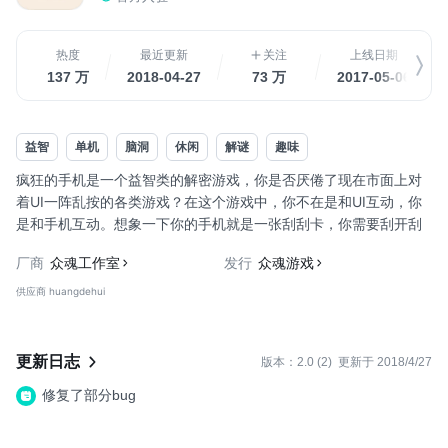
热度
最近更新
关注
上线日期
137 万
2018-04-27
73 万
2017-05-06
益智
单机
脑洞
休闲
解谜
趣味
疯狂的手机是一个益智类的解密游戏，你是否厌倦了现在市面上对
着UI一阵乱按的各类游戏？在这个游戏中，你不在是和UI互动，你
是和手机互动。想象一下你的手机就是一张刮刮卡，你需要刮开刮
刮卡看哪张中奖了；你的手机下一刻也许就是2个气球，你需要用手
厂商
众魂工作室
发行
众魂游戏
指把手机上的气球戳破；再下一刻你的手机也许是2个橡皮球，你要
捏一下看看哪个球更软。设想下你的手机就是一个平台，在这个平
供应商 huangdehui
台上有各种物品，你可以戳它，捏它，晃它....
更新日志
版本：2.0 (2)
更新于 2018/4/27
修复了部分bug