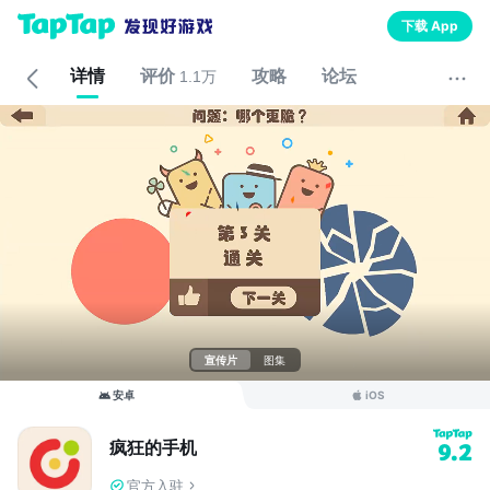
下载 App
详情
评价
攻略
论坛
1.1万
宣传片
图集
安卓
iOS
疯狂的手机
9.2
官方入驻