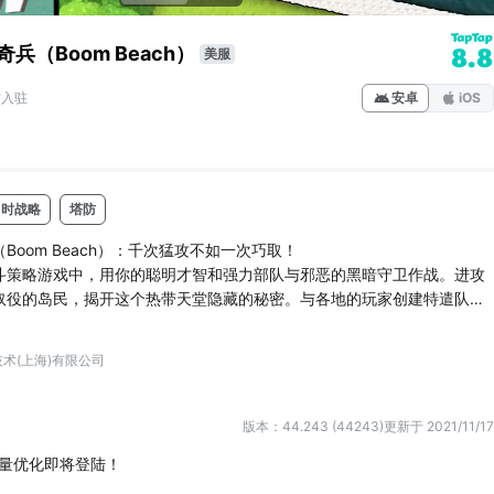
奇兵（Boom Beach）
8.8
美服
方入驻
安卓
iOS
即时战略
塔防
Boom Beach）：千次猛攻不如一次巧取！
斗策略游戏中，用你的聪明才智和强力部队与邪恶的黑暗守卫作战。进攻
奴役的岛民，揭开这个热带天堂隐藏的秘密。与各地的玩家创建特遣队，
。侦察，计划，然后轰炸海滩！
术(上海)有限公司
Boom Beach）可以免费下载和使用。您也可以在游戏中购买一些物品
您不想使用该功能，请在Google Play Store应用的设置中设置购买密
版本：44.243 (44243)
更新于 2021/11/17
量优化即将登陆！