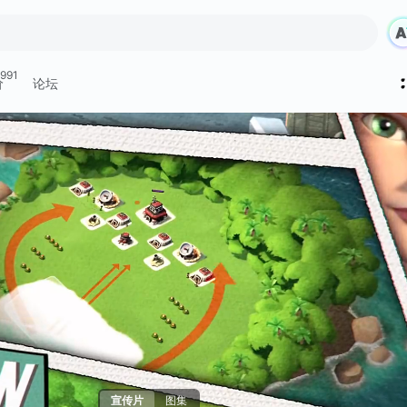
991
价
论坛
宣传片
图集