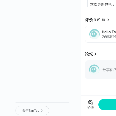
本次更新包括：
- 修复战斗母
- 加入更多原
评价
991 条
- 向商人购买
- 针对工程师
Hello T
- ...
为游戏打
论坛
分享你
论坛
关于TapTap