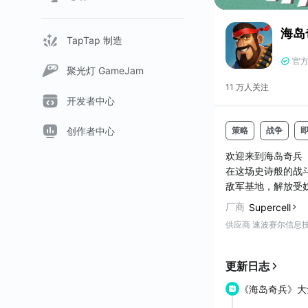
海岛
TapTap 制造
官
聚光灯 GameJam
11 万人
关注
开发者中心
策略
战争
创作者中心
欢迎来到海岛奇兵（
在这场史诗般的战
敌军基地，解放受
共同展开对敌作战
厂商
Supercell
供应商 速波赛尔信息技
请注意！海岛奇兵（
以提升游戏速度。如果
码保护。
更新日志
《海岛奇兵》大
游戏特色
-...