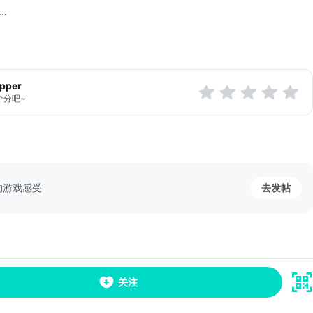
舰对战场数和胜率的问题
型部队，包括焚火战车和极冻坦克
商品时会弹出确认按钮
和震爆火箭炮的平衡性调整
apper
个分吧~
的游戏感受
去发帖
关注