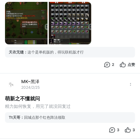
受了。
天衣无缝
：
这个是单机版的，得玩联机版才行
2
点赞
MK~黑泽
2024/2/25
萌新之不懂就问
精力如何恢复，用完了就没回复过
Tt天哥
：
回城点那个红色阵法领取
3
3