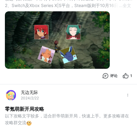
2、Switch及Xbox Series X|S平台，Steam版则于10月16日发售。
...
全文
导航方面新增多种图标标记，包括主线任务目的地的黄色感叹号图
标、贵重物品的星形图标、限时事件的沙漏图标以及可学习新招式
事件的蓝色感叹号图标。战斗方面新增普通战斗失败后可立即重试
评论
1
无边无际
2024/2/22
零氪萌新开局攻略
以下攻略文字较多，适合肝帝萌新开局，快速上手。更多攻略请在
攻略群交流