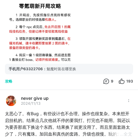
手机用户63322706
：
魅魔时装在哪里换
攻略
9
193
never give up
2024/11/13
太恶心了。有Bug，有些设计也不合理。操作也很复杂。本来想开
启挂机的。结果点几次他就不停的要我打。打完也不能用。我还以
为要弄那底下换这个东西。结果换了就更没用了。而且里面套路太
少了，只有魔珠。加回血和真伤的套路。升级也很慢。玩的太过难
...
全文