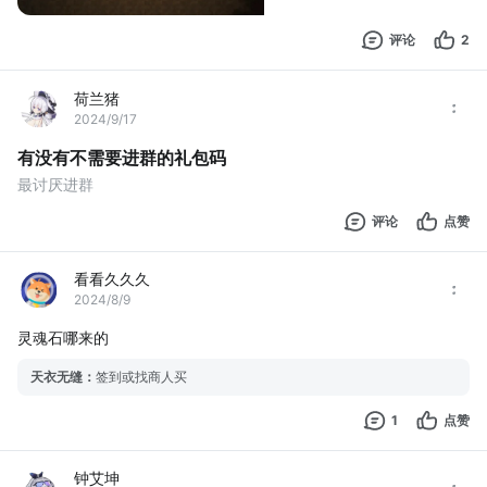
评论
2
荷兰猪
2024/9/17
有没有不需要进群的礼包码
最讨厌进群
评论
点赞
看看久久久
2024/8/9
灵魂石哪来的
天衣无缝
：
签到或找商人买
1
点赞
钟艾坤