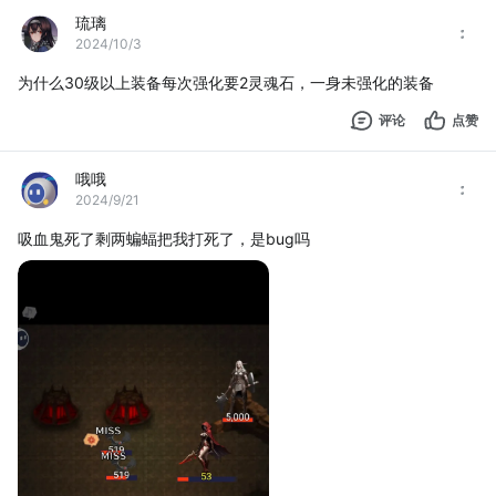
琉璃
2024/10/3
为什么30级以上装备每次强化要2灵魂石，一身未强化的装备
评论
点赞
哦哦
2024/9/21
吸血鬼死了剩两蝙蝠把我打死了，是bug吗