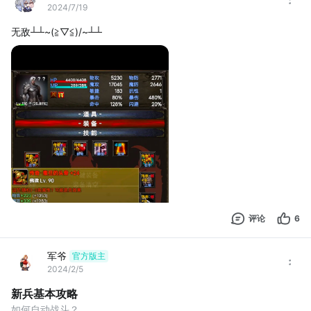
2024/7/19
无敌┴┴~(≧▽≦)/~┴┴
评论
6
军爷
官方版主
2024/2/5
新兵基本攻略
如何自动战斗？