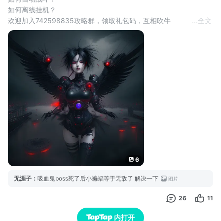
如何离线挂机？
欢迎加入742598835攻略群，领取礼包码，互相吹牛
...
全文
攻略持续更新....#攻略
6
无涯子
：
吸血鬼boss死了后小蝙蝠等于无敌了 解决一下
图片
26
11
内打开