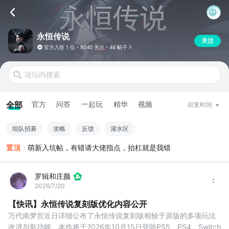
永恒传说
关注
官方入驻
1 位
9240 关注
46 帖子
全部
官方
问答
一起玩
精华
视频
回复时间
组队招募
攻略
反馈
灌水区
置顶
萌新入坑帖，有错请大佬指点，抬杠就是我错
罗辑和庄颜
2026/7/20
【快讯】永恒传说复刻版优化内容公开
万代南梦宫近日详细公布了永恒传说复刻版相较于原版的多项玩法
改进与新功能。本作将于2026年10月15日登陆PS5、PS4、Switch 