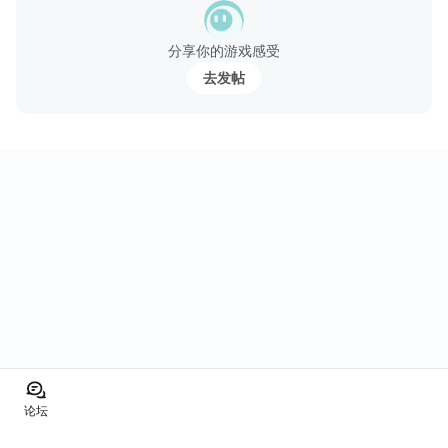
甲来帮助他们在战场上生存。
分享你的游戏感受
特种部队
去发帖
从医务人员和机枪手到精锐的三角洲特种部队和使用火焰喷射器火
焰枪手招募专家以在任务中帮助你。
平均和精益
用光滑的触摸控制...
论坛