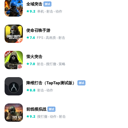
全域突击
测试
单机
射击
动作
9.2
使命召唤手游
FPS
高画质
射击
7.6
萤火突击
射击
搜打撤
策略
7.0
降维打击（TapTap测试版）
测试
射击
动作
8.8
前线模拟战
测试
搜打撤
动作
射击
9.2