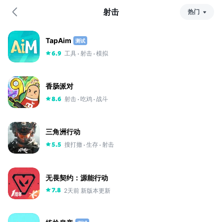
射击
热门
热
门
TapAim
测试
最
工具
射击
模拟
6.9
新
评
分
香肠派对
射击
吃鸡
战斗
8.6
三角洲行动
搜打撤
生存
射击
5.5
无畏契约：源能行动
2天前 新版本更新
7.8