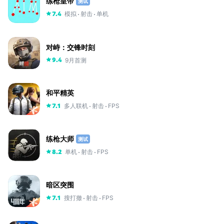
练枪皇帝
测试
模拟
射击
单机
7.4
对峙：交锋时刻
9月首测
9.4
和平精英
多人联机
射击
FPS
7.1
练枪大师
测试
单机
射击
FPS
8.2
暗区突围
搜打撤
射击
FPS
7.1