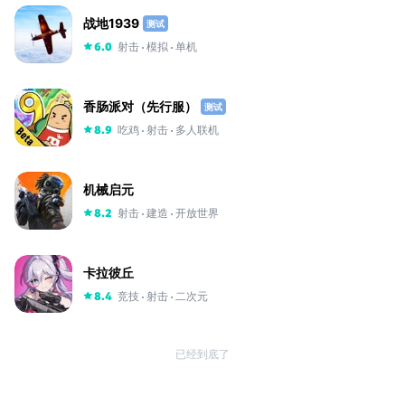
战地1939
测试
射击
模拟
单机
6.0
香肠派对（先行服）
测试
吃鸡
射击
多人联机
8.9
机械启元
射击
建造
开放世界
8.2
卡拉彼丘
竞技
射击
二次元
8.4
已经到底了