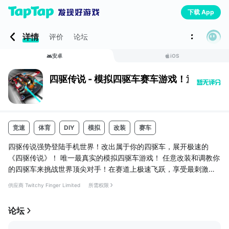
下载 App
详情
评价
论坛
安卓
iOS
四驱传说 - 模拟四驱车赛车游戏！童年回忆
竞速
体育
DIY
模拟
改装
赛车
四驱传说强势登陆手机世界！改出属于你的四驱车，展开极速的
《四驱传说》！ 唯一最真实的模拟四驱车游戏！ 任意改装和调教你
的四驱车来挑战世界顶尖对手！在赛道上极速飞跃，享受最刺激的
四驱赛车体验！
供应商 Twitchy Finger Limited
所需权限
超过120部四驱车及数百款零件任意配搭！
论坛
『RPG故事』
超过250关来考验你的改车能力