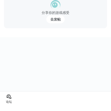
挑战性Boss Battle
解锁人物Avatar来用于其他模式
分享你的游戏感受
去发帖
『PVP对战』
智能配对挑战Online对手！
参考对手改装的四驱车看看谁改得最快最酷！
『全新车队模式』
组织个人车队
挑战世界各国车队争取最...
论坛