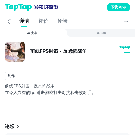
下载 App
详情
评价
论坛
安卓
iOS
前线FPS射击 - 反恐怖战争
--
动作
前线FPS射击 - 反恐怖战争
在令人兴奋的fps射击游戏打击对抗和击败对手。
在这个行动充满前线fps成为射手突击队。这个射击游戏设置在一个
沉浸式的监狱逃生环境。全球恐怖分子袭击了你们的领土，现在你
们正在为打击恐怖战争的关键任务而战。准备好为了生存而击败fps
射手。你配备了现代武器如手枪，AK 47，MP5和刀，所以选择这
论坛
些来摧毁目标。激烈的射击战将给你真正的感觉，准确瞄准恐怖流