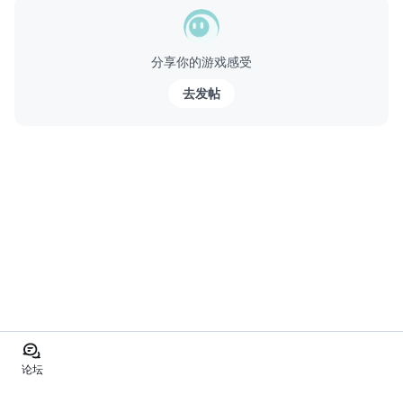
氓袭击，成为特殊的战士，消灭他们。在战场上，你必须一次种下
炸弹来消灭敌人的小队。计划和玩这个前线fps的精英射击...
分享你的游戏感受
去发帖
论坛