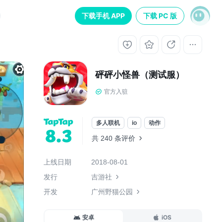
下载手机 APP
下载 PC 版
砰砰小怪兽（测试服）
官方入驻
多人联机
io
动作
8.3
共 240 条评价
上线日期
2018-08-01
发行
吉游社
开发
广州野猫公园
安卓
iOS