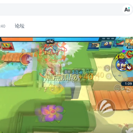
论坛
240