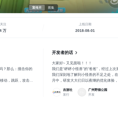
宣传片
图集
关注
上线日期
.4 万
2018-08-01
开发者的话
大家好~ 又见面啦！！！
赛吗？那么：撞击你的
我们是“砰砰小怪兽”的“爸爸”，经过上次
我们深刻地了解到小怪兽的不足之处，
移动，跳跃，攻击。
月中，研发大大们日以夜继的优化体验，
问题-如何揍飞你的对
g，增加新内容，终于在11月的22号，
吉游社
广州野猫公园
第二次测试了~ 撒花~~
发行
开发
：可破坏的地形，使
这次测试，我们新增了多个坐骑角色，
动态变化的场景事件，
的，地上跑的，还有可以隐藏真身的大
要素可以相互作用，
。不仅如此，我们还新增了好几张地图~
，说不定会产生各种
了，没有冰上世界来滑滑冰怎么称得上