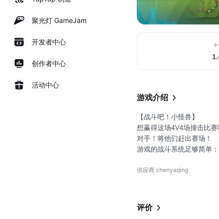
聚光灯 GameJam
开发者中心
1
创作者中心
活动中心
游戏介绍
【战斗吧！小怪兽】
想赢得这场4V4场撞击比
对手！将他们赶出赛场！
游戏的战斗系统足够简单：
一切都聚焦于一个最简单的
供应商 chenyaqing
手！
游戏的战斗系统足够有深度
用各种各样的道具/机关，
队友之间的配合连击。这些
评价
一次简单的撞击或道具使用