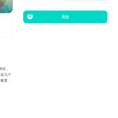
关注
测试，
在这几个
修复bu
我们开放
有天上飞
狐狸
冬天到
一个与时