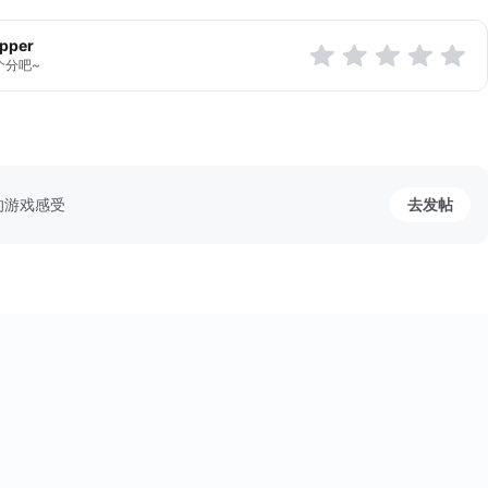
apper
个分吧~
的游戏感受
去发帖