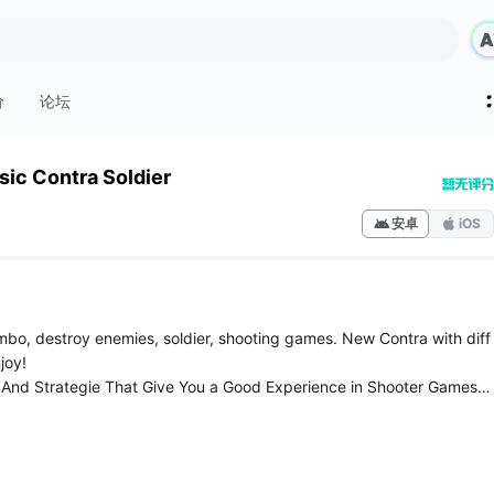
价
论坛
sic Contra Soldier
安卓
iOS
mbo, destroy enemies, soldier, shooting games. New Contra with diff
joy!
And Strategie That Give You a Good Experience in Shooter Games F
u Can Remember The Best Time Of Your Childho...