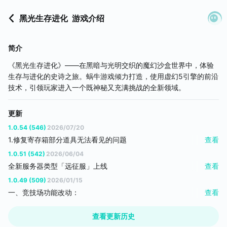
黑光生存进化
游戏介绍
简介
《黑光生存进化》——在黑暗与光明交织的魔幻沙盒世界中，体验
生存与进化的史诗之旅。蜗牛游戏倾力打造，使用虚幻5引擎的前沿
技术，引领玩家进入一个既神秘又充满挑战的全新领域。
更新
1.0.54 (546)
2026/07/20
1.修复寄存箱部分道具无法看见的问题
查看
2.修复青龙在竞技场无法移动的问题
1.0.51 (542)
2026/06/04
3.调整灵感乍现图标位置
全新服务器类型「远征服」上线
查看
4.远征服礼包弹框新增按钮，勾选后每日只弹出一次
• 单服到底，取消跨区，告别延迟烦恼
1.0.49 (509)
2026/01/15
5.修复沼泽行者互动失败问题
• 专注单人体验，solo也能畅玩全部内容
一、竞技场功能改动：
查看
6.饰品也可在防具台中制作
• 采集/制造效率大幅提升，节奏更流畅
1、在保持现有一个队列对战的基础上，新增3个队列对战3个队列
7.修复主城个别商人和雷鸣营地商人无法打开问题
• 新手友好，快速上手，轻松探索黑光世界
的竞技场
查看更新历史
8.优化打开聊天界面卡顿问题
老服优化
2、开启竞技场第二和第三个生物出战队列