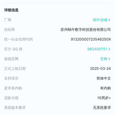
• 修复狮鹫符文无法修复的问题
3、在配置完3个队列的出战生物后，在竞技场战斗中，当第一队列
• 营地BOSS资源产量提升30%
详细信息
生物全部死亡后，将自动开启第二战斗队列的生物上场战斗，直至3
• 服务器稳定性优化
个队列的生物全部战斗结束后判定胜负
厂商
蜗牛游戏
4、新增消耗货币购买挑战次数的功能，满足玩家为了提高排名奖励
进行多次挑战的需求
供应商
苏州蜗牛数字科技股份有限公司
5、购买挑战次数可配置，每次购买价格可配置
二、PVE内容：
统一社会信用代码
91320000723546250X
1、在雪山范围内，搭建一个新的雪山营地，新增雪猿精英和雪猿Bo
官方 QQ 群
960400751
ss两个生物
2、通过击杀雪猿精英掉落物和消耗特殊道具制作召唤雪猿Boss的
游戏官网
官网
材料
3、特殊道具可通过完成悬赏令获得，每日限定一次
正式上线日期
2025-03-24
3、击败雪猿Boss后掉落制作生物符文装备的材料
支持语言
简体中文
三、生物功能改动：
1、开放生物符文功能，每个生物有自己对应的符文装备，符文可配
是否有内购
有内购
置对应的属性
2、生物穿戴符文后，增加对应的属性值
适龄分级
16周岁+
3、生物符文装备具有品质区分，通过铭刻台制作后，可获得不同品
质的符文
系统版本要求
无系统要求
4、符文初始1级，满级50级（暂定），玩家可通过消耗材料将符文