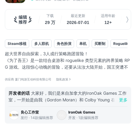
下载
最近更新
适用年龄
游戏
29 万
2026-07-01
12+
883
Steam移植
多人联机
角色扮演
单机
买断制
Roguelike
超大世界自由探索，3人成行策略跑团冒险！
《为了吾王》是一款结合桌游和 roguelike 类型元素的跨界策略 RP
G 游戏。这段惊心动魄的冒险，还要从法汝大陆开始，国王突遭不
测，女王紧急召唤勇士们踏上命运之路，破解谜团阻止厄运，一路
供应商 厦门纯游互动科技有限公司
隐私政策
升级寻找真相！
*1-3人自由组队。
开发者的话
大家好，我们是来自加拿大的IronOak Games 工作
支持单人冒险或多人联机，自由组建自己的职业流派玩法，是孤勇
室，一开始是由我（Gordon Moran）和 Colby Young 在 2015
更多
者？还是欢乐相声小队？看你的选择！
的时候建立的。 我们建立的最初目标就是把 Colby 自创的一套
*多元职业。
良心工作室
IronOak Games
桌游变成一款电子游戏。我们放弃了大厂的工作，选择为爱发
数10种职业任你探索，不同职业不同体验，非固定成长方向，玩出
发行 · 14款编辑推荐
开发 · 1款编辑推荐
电。虽说有比较丰富的游戏开发经验，但谁也没有小工作室工作
属于自己的精彩！
和管理的经验，所以是极具未知风险的。那几年里，我们两个都
*自定义配置。
是在零收入的情况下做游戏。虽然有众筹的支持，但也只支付得
通过调整混沌、昼夜、经济膨...