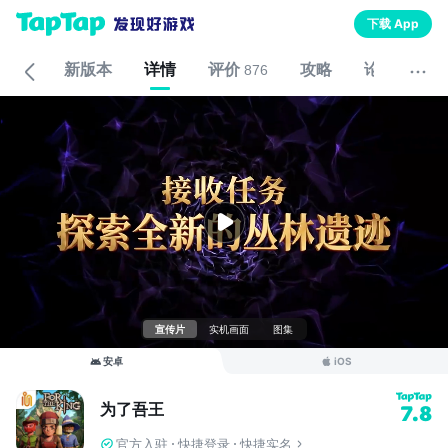
下载 App
新版本
详情
评价
攻略
论坛
876
宣传片
实机画面
图集
安卓
iOS
为了吾王
7.8
官方入驻
快捷登录
快捷实名