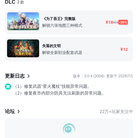
DLC
2 款
起外包服务：原画、音乐等。好在我们最终做出了这款《为了吾
王》，收获了许多玩家的喜爱，带来了不错的收入。这使得我们
不光可以自己过上了有薪水的日子，也有余力继续扩充团队，招
《为了吾王》完整版
¥18
¥25
-28%
募了更多才华横溢的开发人员。 《为了吾王》的开发深受早年
解锁六张地图三种模式
间一些经典RPG游戏影响，包括《NetHack》，《Ultima》，
《Wizardry》以及早期的《最终幻想》游戏，我们想给大家带
来类似的体验，并融入新的玩法。我们一直认为（大多数类型）
失落的文明
¥12
游戏可能是世界上唯一一种可以打破一切文化壁垒，让世界各地
解锁全新职业配套武器
的人们享受同一种乐趣的娱乐载体了。尤其是当一个游戏可以让
三俩好友去享受一段虚拟的冒险的时候，这种体验和经历总是让
人很有共鸣。这就是我们设计《为了吾王》整个游戏最重要的组
更新日志
版本：3.0.4 (3004)
更新于 2026/7/1
成部分。 在我们看来，一个游戏的成功，在于能让你的玩家越
来越喜爱，而这离不开游戏本身。最后希望玩家喜欢我们带来的
（1）修复武器“星火魔杖”技能异常问题。
游戏！欢迎你们来预约！ I B站: CurveGames I 微博: CurveGa
（2）修复夜市内部分防具无法刷新的异常问题。
mes I 微博:为了吾王官方
论坛
22万+玩家关注中