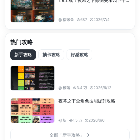
7.9上线！夜幕之下颠倒失乐园下半版本速览
@
糯米鱼
637
2026/7/4
热门攻略
新手攻略
抽卡攻略
好感攻略
@
樱落
3.4 万
2026/6/12
夜幕之下全角色技能提升攻略
@
析
1.5 万
2026/6/6
全部「新手攻略」