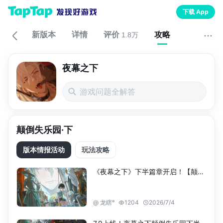
下载 App
新版本
详情
评价
攻略
论坛
1.8万
夜幕之下
颠倒失乐园·下
版本情报活动
玩法攻略
《夜幕之下》下半篇章开启！【颠倒失乐园·下】7月9日活动全一览
@
龙瞎°
1204
2026/7/4