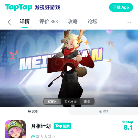
下载 App
详情
评价
攻略
论坛
853
宣传片
实机画面
图集
安卓
iOS
月相计划
8.1
官方入驻