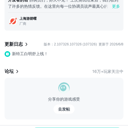
从擀面杖、砧板，到光剑、冲锋枪，百种风格迥异的武器道具任你
了许多的热情反馈。在这里向每一位协调员说声最真心的谢谢
更多
挑选，随你脑洞大开自由搭配。丝滑合成一键升阶，解锁高级武器
—— 是你们的期待与陪伴，让我们在打磨游戏的这条路上走得
全自动开火，全屏弹幕横扫全场，满屏暴击瞬秒怪物，尽享割草清
上海游碧曜
一点都不孤单。 我们守着后台的每一条评论，像攥着刚写完答
屏的极致爽感！
厂商
卷的学生，紧张又期待。其中有一句吐槽被多次提起：「一局二
十多分钟，还没爽起来就先累了」。这句一针见血的提醒，给我
无需复杂操作，不用硬核练手，只要合成够快、走位够飒，你就能
们指清了接下来的调优重点：做一款爽感拉满的休闲解压手游。
在这场欢乐冒险中笑到最后，成为终极赢家！
为了这个目标，我们推翻了整个游戏的框架设计，把20 多分钟
更新日志
版本：2.107326.107326 (107326)
更新于 2026/6/8
的单局时长“跃进”压缩到了 10 分钟。 我们反复死磕每一处细
新特工白明舒上线！
节：成长反馈要够爽，每分钟都能感觉到变强，又不能数值失
控；怪潮要够密，要有铺天盖地的压迫感，又不能是枯燥的无效
堆怪；道具平衡要够劲，要有肉鸽随机的惊喜，又不能纯靠运气
论坛
16万+玩家关注中
定输赢。工作室的小伙伴们一遍遍地构想、设计、推翻、再重
来，所有的打磨，都只为了一件事：让你在这每场游戏中，像坐
过山车一样，每一秒都有拉满的刺激与爽感，结束还意犹未尽。
我们也听到了很多协调员的呼声：想和朋友一起闯、一起玩，一
分享你的游戏感受
起在满屏弹幕里并肩揍 BOSS，当然 —— 也能心安理得地抱一
抱大佬大腿。所以这一次，双人模式应运而生。比起单打独斗的
去发帖
爽感，我们更想让大家感受到，和朋友默契配合、共渡难关的温
度。 与此同时，我们做了一个很艰难的决定：移除了涂色玩
法。在一次次的探索和试错里，我们终于越来越清晰地明白了