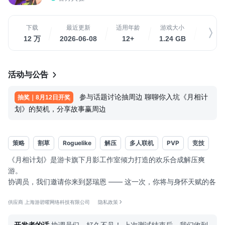
下载
最近更新
适用年龄
游戏大小
关
12 万
2026-06-08
12+
1.24 GB
16 
活动与公告
参与话题讨论抽周边 聊聊你入坑《月相计
抽奖｜8月12日开奖
划》的契机，分享故事赢周边
策略
割草
Roguelike
解压
多人联机
PVP
竞技
《月相计划》是游卡旗下月影工作室倾力打造的欢乐合成解压爽
游。
协调员，我们邀请你来到瑟瑞恩 —— 这一次，你将与身怀天赋的各
位特工同调，用最 “不正经” 的方式，开启一场疯狂解压的拯救世界
供应商 上海游碧曜网络科技有限公司
隐私政策
之旅！
开发者的话
协调员们，好久不见！ 上次测试结束后，我们收到