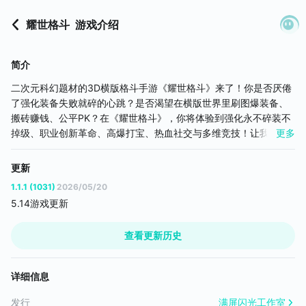
耀世格斗
游戏介绍
简介
二次元科幻题材的3D横版格斗手游《耀世格斗》来了！你是否厌倦
了强化装备失败就碎的心跳？是否渴望在横版世界里刷图爆装备、
搬砖赚钱、公平PK？在《耀世格斗》，你将体验到强化永不碎装不
掉级、职业创新革命、高爆打宝、热血社交与多维竞技！让我们带
更多
你穿梭多元时空，成为时空管理局的特勤员，对抗暗中搅局的黎明
教团，在经典与创新的碰撞中，找回最纯粹的格斗爽感！
更新
1.1.1 (1031)
2026/05/20
5.14游戏更新
查看更新历史
详细信息
发行
满屏闪光工作室