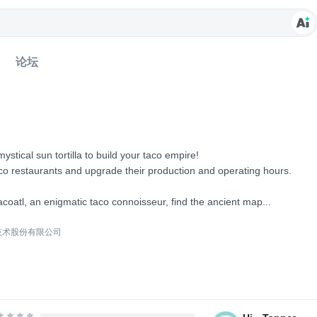
论坛
stical sun tortilla to build your taco empire!
co restaurants and upgrade their production and operating hours.
coatl, an enigmatic taco connoisseur, find the ancient map...
技术股份有限公司